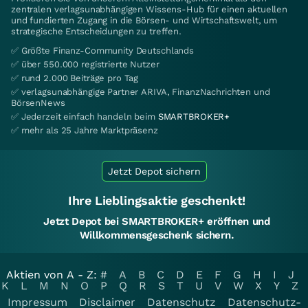
zentralen verlagsunabhängigen Wissens-Hub für einen aktuellen
und fundierten Zugang in die Börsen- und Wirtschaftswelt, um
strategische Entscheidungen zu treffen.
✅ Größte Finanz-Community Deutschlands
✅ über 550.000 registrierte Nutzer
✅ rund 2.000 Beiträge pro Tag
✅ verlagsunabhängige Partner ARIVA, FinanzNachrichten und
BörsenNews
✅ Jederzeit einfach handeln beim
SMARTBROKER+
✅ mehr als 25 Jahre Marktpräsenz
Jetzt Depot sichern
Ihre Lieblingsaktie geschenkt!
Jetzt Depot bei SMARTBROKER+ eröffnen und
Willkommensgeschenk sichern.
Aktien von A - Z:
#
A
B
C
D
E
F
G
H
I
J
K
L
M
N
O
P
Q
R
S
T
U
V
W
X
Y
Z
Impressum
Disclaimer
Datenschutz
Datenschutz-