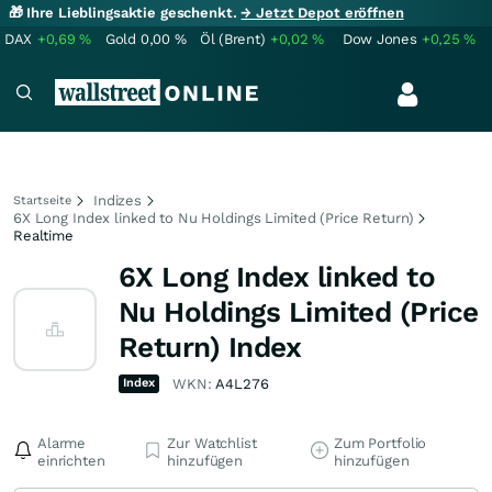
🎁 Ihre Lieblingsaktie geschenkt.
→ Jetzt Depot eröffnen
DAX
+0,69
%
Gold
0,00
%
Öl (Brent)
+0,02
%
Dow Jones
+0,25
%
Indizes
Startseite
6X Long Index linked to Nu Holdings Limited (Price Return)
Realtime
6X Long Index linked to
Nu Holdings Limited (Price
Return) Index
Index
WKN:
A4L276
Alarme
Zur Watchlist
Zum Portfolio
einrichten
hinzufügen
hinzufügen