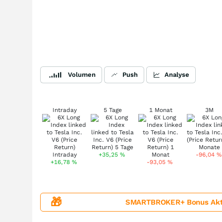
Volumen
Push
Analyse
Intraday
5 Tage
1 Monat
3M
+35,25
%
-96,04
%
+16,78
%
-93,05
%
🎁
SMARTBROKER+ Bonus Aktion