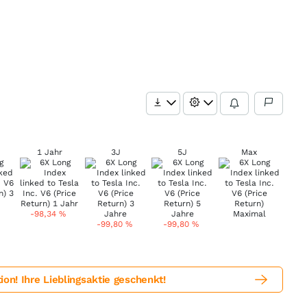
1 Jahr
3J
5J
Max
-98,34
%
-99,80
%
-99,80
%
! Ihre Lieblingsaktie geschenkt!