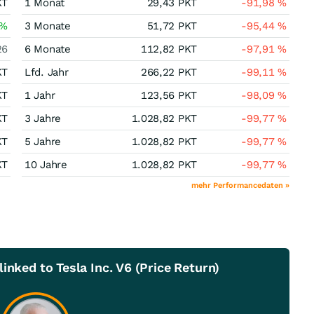
KT
1 Monat
29,43
PKT
-91,98
%
%
3 Monate
51,72
PKT
-95,44
%
26
6 Monate
112,82
PKT
-97,91
%
KT
Lfd. Jahr
266,22
PKT
-99,11
%
KT
1 Jahr
123,56
PKT
-98,09
%
KT
3 Jahre
1.028,82
PKT
-99,77
%
KT
5 Jahre
1.028,82
PKT
-99,77
%
KT
10 Jahre
1.028,82
PKT
-99,77
%
mehr Performancedaten »
inked to Tesla Inc. V6 (Price Return)