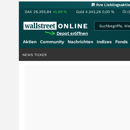
🎁 Ihre Lieblingsakt
DAX
26.355,84
+0,69
%
Gold
4.342,26
0,00
%
Öl (
Depot eröffnen
Aktien
Community
Nachrichten
Indizes
Fonds
NEWS TICKER