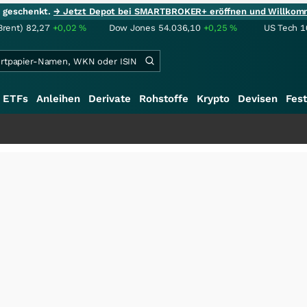
ie geschenkt.
→ Jetzt Depot bei SMARTBROKER+ eröffnen und Willkom
Brent)
82,27
+0,02
%
Dow Jones
54.036,10
+0,25
%
US Tech 1
ETFs
Anleihen
Derivate
Rohstoffe
Krypto
Devisen
Fest
+