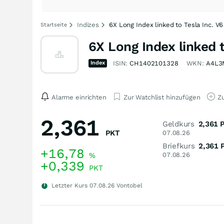
Indizes
6X Long Index linked to Tesla Inc. V6
Startseite
6X Long Index linked t
Index
ISIN:
CH1402101328
WKN:
A4L3
Alarme einrichten
Zur Watchlist hinzufügen
Zu
2,361
Geldkurs
2,361
PKT
07.08.26
Briefkurs
2,361
+16,78
%
07.08.26
+0,339
PKT
Letzter Kurs
07.08.26
Vontobel