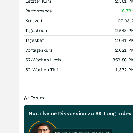
Letzter Kurs
2,361
P
Performance
+16,78
Kurszeit
07.08.
Tageshoch
2,548
P
Tagestief
2,041
P
Vortageskurs
2,021
P
52-Wochen Hoch
852,80
P
52-Wochen Tief
1,372
P
Forum
Noch keine Diskussion zu 6X Long Index l