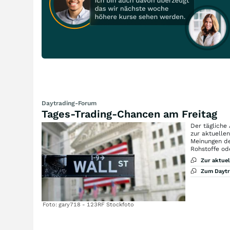
Daytrading-Forum
Tages-Trading-Chancen am Freitag
Der tägliche
zur aktuelle
Meinungen de
Rohstoffe od
Zur aktue
Zum Dayt
Foto: gary718 - 123RF Stockfoto