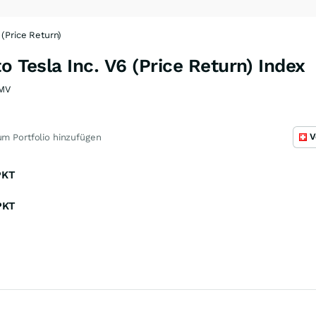
 (Price Return)
o Tesla Inc. V6 (Price Return) Index
MV
V
m Portfolio hinzufügen
PKT
PKT