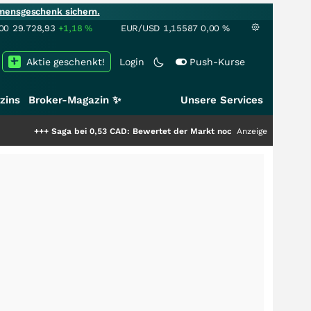
mensgeschenk sichern.
00
29.728,93
+1,18
%
EUR/USD
1,15587
0,00
%
Aktie geschenkt!
Login
Push-Kurse
zins
Broker-Magazin ✨
Unsere Services
++
Saga bei 0,53 CAD: Bewertet der Markt noch immer nur die Hälfte der St
Anzeige