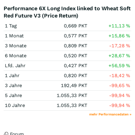
Performance 6X Long Index linked to Wheat Soft
Red Future V3 (Price Return)
1 Tag
0,669
PKT
+11,13
%
1 Monat
0,577
PKT
+15,86
%
3 Monate
0,809
PKT
-17,28
%
6 Monate
0,520
PKT
+28,67
%
Lfd. Jahr
0,427
PKT
+56,59
%
1 Jahr
0,820
PKT
-18,42
%
3 Jahre
192,49
PKT
-99,65
%
5 Jahre
1.055,33
PKT
-99,94
%
10 Jahre
1.055,33
PKT
-99,94
%
mehr Performancedaten »
Forum