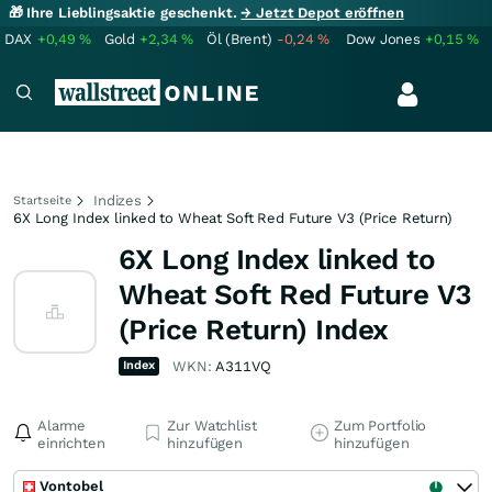
🎁 Ihre Lieblingsaktie geschenkt.
→ Jetzt Depot eröffnen
DAX
+0,49
%
Gold
+2,34
%
Öl (Brent)
-0,24
%
Dow Jones
+0,15
%
Indizes
Startseite
6X Long Index linked to Wheat Soft Red Future V3 (Price Return)
6X Long Index linked to
Wheat Soft Red Future V3
(Price Return) Index
Index
WKN:
A311VQ
Alarme
Zur Watchlist
Zum Portfolio
einrichten
hinzufügen
hinzufügen
Vontobel