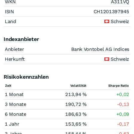
WKN
A311VQ
ISIN
CH1201397945
Land
Schweiz
Indexanbieter
Anbieter
Bank Vontobel AG Indices
Herkunft
Schweiz
Risikokennzahlen
Zeit
Volatilität
Sharpe Ratio
1 Monat
213,94 %
+0,02
3 Monate
190,72 %
-0,13
6 Monate
186,63 %
+0,09
1 Jahr
153,65 %
-0,17
3 Jahre
158,44 %
-0,63