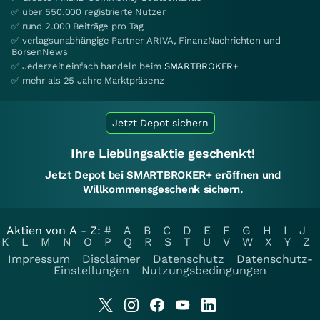
✅ über 550.000 registrierte Nutzer
✅ rund 2.000 Beiträge pro Tag
✅ verlagsunabhängige Partner ARIVA, FinanzNachrichten und
BörsenNews
✅ Jederzeit einfach handeln beim
SMARTBROKER+
✅ mehr als 25 Jahre Marktpräsenz
Jetzt Depot sichern
Ihre Lieblingsaktie geschenkt!
Jetzt Depot bei SMARTBROKER+ eröffnen und
Willkommensgeschenk sichern.
Aktien von A - Z:
#
A
B
C
D
E
F
G
H
I
J
K
L
M
N
O
P
Q
R
S
T
U
V
W
X
Y
Z
Impressum
Disclaimer
Datenschutz
Datenschutz-
Einstellungen
Nutzungsbedingungen