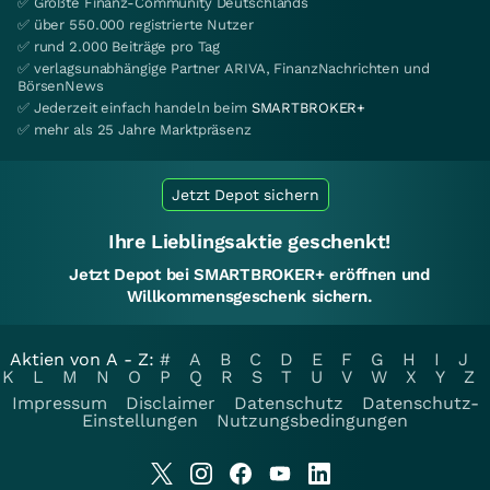
✅ Größte Finanz-Community Deutschlands
✅ über 550.000 registrierte Nutzer
✅ rund 2.000 Beiträge pro Tag
✅ verlagsunabhängige Partner ARIVA, FinanzNachrichten und
BörsenNews
✅ Jederzeit einfach handeln beim
SMARTBROKER+
✅ mehr als 25 Jahre Marktpräsenz
Jetzt Depot sichern
Ihre Lieblingsaktie geschenkt!
Jetzt Depot bei SMARTBROKER+ eröffnen und
Willkommensgeschenk sichern.
Aktien von A - Z:
#
A
B
C
D
E
F
G
H
I
J
K
L
M
N
O
P
Q
R
S
T
U
V
W
X
Y
Z
Impressum
Disclaimer
Datenschutz
Datenschutz-
Einstellungen
Nutzungsbedingungen