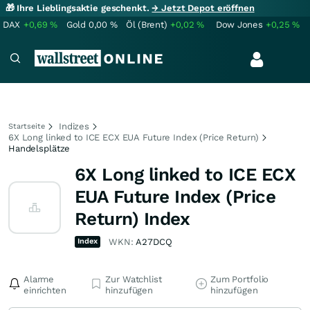
🎁 Ihre Lieblingsaktie geschenkt.
→ Jetzt Depot eröffnen
DAX
+0,69
%
Gold
0,00
%
Öl (Brent)
+0,02
%
Dow Jones
+0,25
%
Indizes
Startseite
6X Long linked to ICE ECX EUA Future Index (Price Return)
Handelsplätze
6X Long linked to ICE ECX
EUA Future Index (Price
Return) Index
Index
WKN:
A27DCQ
Alarme
Zur Watchlist
Zum Portfolio
einrichten
hinzufügen
hinzufügen