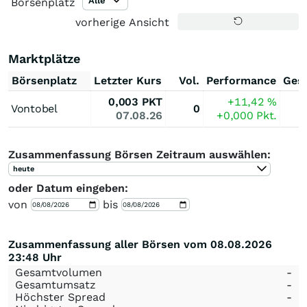
Alle
Börsenplatz
vorherige Ansicht
Marktplätze
Börsenplatz
Letzter Kurs
Vol.
Performance
Ges
0,003
PKT
+11,42
%
Vontobel
0
07.08.26
+0,000
Pkt.
Zusammenfassung Börsen Zeitraum auswählen:
heute
oder Datum eingeben:
von
bis
Zusammenfassung aller Börsen vom 08.08.2026
23:48 Uhr
Gesamtvolumen
-
Gesamtumsatz
-
Höchster Spread
-