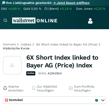
🎁 Ihre Lieblingsaktie geschenkt.
→ Jetzt Depot eröffnen
DAX
+0,69
%
Gold
0,00
%
Öl (Brent)
+0,18
%
Dow Jones
+0,25
%
Indizes
6X Short Index linked to Bayer AG (Price)
Startseite
Historische Kurse
6X Short Index linked to
Bayer AG (Price) Index
Index
WKN:
A2NVWH
Alarme
Zur Watchlist
Zum Portfolio
einrichten
hinzufügen
hinzufügen
Vontobel