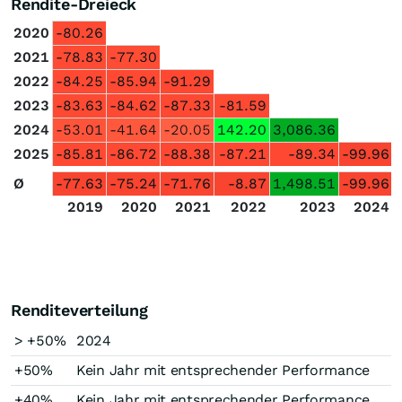
Rendite-Dreieck
2020
-80.26
2021
-78.83
-77.30
2022
-84.25
-85.94
-91.29
2023
-83.63
-84.62
-87.33
-81.59
2024
-53.01
-41.64
-20.05
142.20
3,086.36
2025
-85.81
-86.72
-88.38
-87.21
-89.34
-99.96
Ø
-77.63
-75.24
-71.76
-8.87
1,498.51
-99.96
2019
2020
2021
2022
2023
2024
Renditeverteilung
> +50%
2024
+50%
Kein Jahr mit entsprechender Performance
+40%
Kein Jahr mit entsprechender Performance