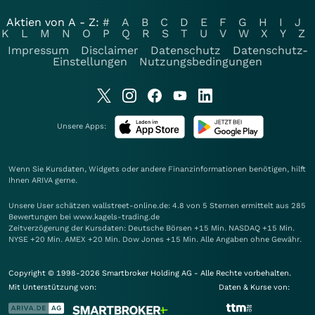
Aktien von A - Z:
#
A
B
C
D
E
F
G
H
I
J
K
L
M
N
O
P
Q
R
S
T
U
V
W
X
Y
Z
Impressum
Disclaimer
Datenschutz
Datenschutz-
Einstellungen
Nutzungsbedingungen
Unsere Apps:
Wenn Sie Kursdaten, Widgets oder andere Finanzinformationen benötigen, hilft
Ihnen
ARIVA
gerne.
Unsere User schätzen wallstreet-online.de: 4.8 von 5 Sternen ermittelt aus 285
Bewertungen bei www.kagels-trading.de
Zeitverzögerung der Kursdaten: Deutsche Börsen +15 Min. NASDAQ +15 Min.
NYSE +20 Min. AMEX +20 Min. Dow Jones +15 Min. Alle Angaben ohne Gewähr.
Copyright © 1998-2026 Smartbroker Holding AG - Alle Rechte vorbehalten.
Mit Unterstützung von:
Daten & Kurse von: