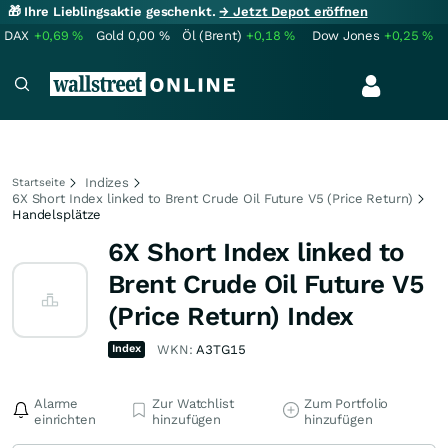
🎁 Ihre Lieblingsaktie geschenkt.
→ Jetzt Depot eröffnen
DAX
+0,69
%
Gold
0,00
%
Öl (Brent)
+0,18
%
Dow Jones
+0,25
%
Indizes
Startseite
6X Short Index linked to Brent Crude Oil Future V5 (Price Return)
Handelsplätze
6X Short Index linked to
Brent Crude Oil Future V5
(Price Return) Index
Index
WKN:
A3TG15
Alarme
Zur Watchlist
Zum Portfolio
einrichten
hinzufügen
hinzufügen