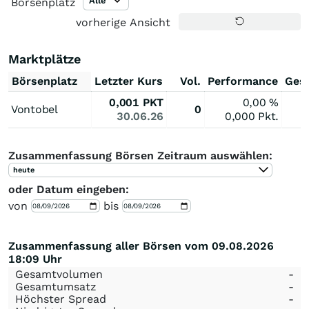
Alle
Börsenplatz
vorherige Ansicht
Marktplätze
Börsenplatz
Letzter Kurs
Vol.
Performance
Ges
0,001
PKT
0,00
%
Vontobel
0
30.06.26
0,000
Pkt.
Zusammenfassung Börsen Zeitraum auswählen:
heute
oder Datum eingeben:
von
bis
Zusammenfassung aller Börsen vom 09.08.2026
18:09 Uhr
Gesamtvolumen
-
Gesamtumsatz
-
Höchster Spread
-