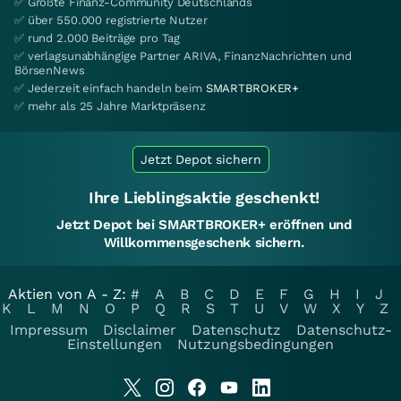
✅ Größte Finanz-Community Deutschlands
✅ über 550.000 registrierte Nutzer
✅ rund 2.000 Beiträge pro Tag
✅ verlagsunabhängige Partner ARIVA, FinanzNachrichten und
BörsenNews
✅ Jederzeit einfach handeln beim
SMARTBROKER+
✅ mehr als 25 Jahre Marktpräsenz
Jetzt Depot sichern
Ihre Lieblingsaktie geschenkt!
Jetzt Depot bei SMARTBROKER+ eröffnen und
Willkommensgeschenk sichern.
Aktien von A - Z:
#
A
B
C
D
E
F
G
H
I
J
K
L
M
N
O
P
Q
R
S
T
U
V
W
X
Y
Z
Impressum
Disclaimer
Datenschutz
Datenschutz-
Einstellungen
Nutzungsbedingungen