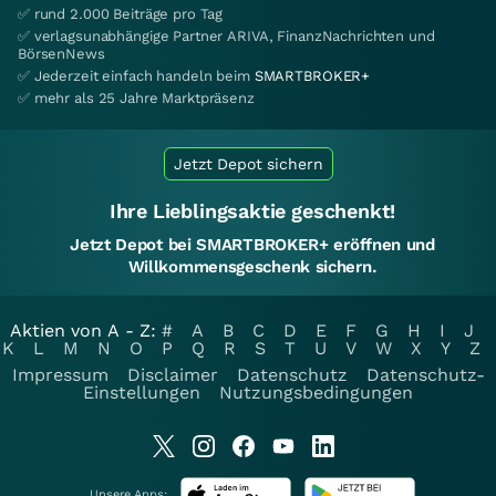
✅ rund 2.000 Beiträge pro Tag
✅ verlagsunabhängige Partner ARIVA, FinanzNachrichten und
BörsenNews
✅ Jederzeit einfach handeln beim
SMARTBROKER+
✅ mehr als 25 Jahre Marktpräsenz
Jetzt Depot sichern
Ihre Lieblingsaktie geschenkt!
Jetzt Depot bei SMARTBROKER+ eröffnen und
Willkommensgeschenk sichern.
Aktien von A - Z:
#
A
B
C
D
E
F
G
H
I
J
K
L
M
N
O
P
Q
R
S
T
U
V
W
X
Y
Z
Impressum
Disclaimer
Datenschutz
Datenschutz-
Einstellungen
Nutzungsbedingungen
Unsere Apps: