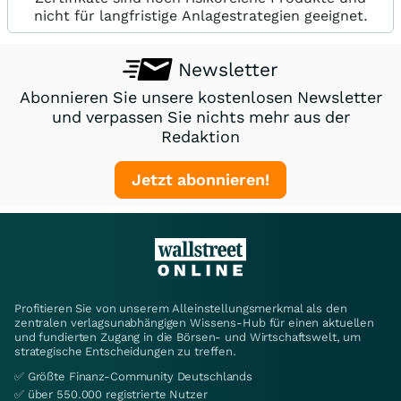
nicht für langfristige Anlagestrategien geeignet.
Newsletter
Abonnieren Sie unsere kostenlosen Newsletter
und verpassen Sie nichts mehr aus der
Redaktion
Jetzt abonnieren!
Profitieren Sie von unserem Alleinstellungsmerkmal als den
zentralen verlagsunabhängigen Wissens-Hub für einen aktuellen
und fundierten Zugang in die Börsen- und Wirtschaftswelt, um
strategische Entscheidungen zu treffen.
✅ Größte Finanz-Community Deutschlands
✅ über 550.000 registrierte Nutzer