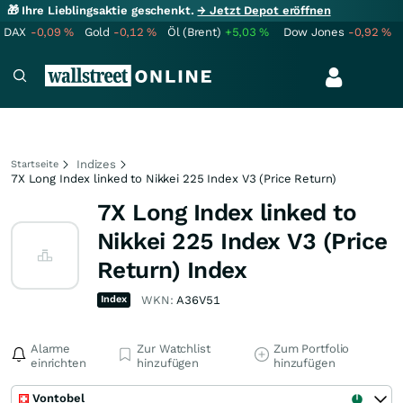
🎁 Ihre Lieblingsaktie geschenkt.
→ Jetzt Depot eröffnen
DAX
-0,09
%
Gold
-0,12
%
Öl (Brent)
+5,03
%
Dow Jones
-0,92
%
Indizes
Startseite
7X Long Index linked to Nikkei 225 Index V3 (Price Return)
7X Long Index linked to
Nikkei 225 Index V3 (Price
Return) Index
Index
WKN:
A36V51
Alarme
Zur Watchlist
Zum Portfolio
einrichten
hinzufügen
hinzufügen
Vontobel