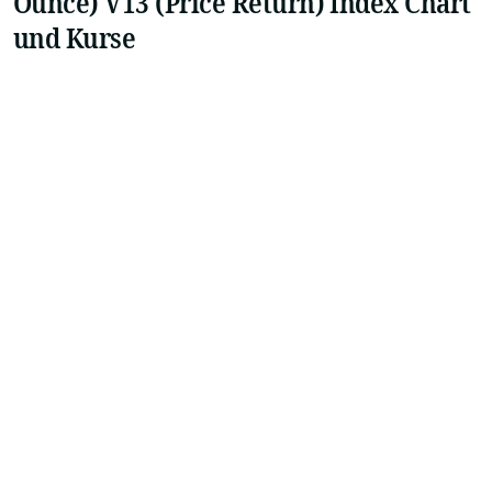
Ounce) V13 (Price Return) Index Chart
und Kurse