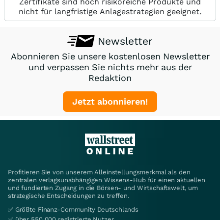
Zertifikate sind hoch risikoreiche Produkte und
nicht für langfristige Anlagestrategien geeignet.
Newsletter
Abonnieren Sie unsere kostenlosen Newsletter
und verpassen Sie nichts mehr aus der
Redaktion
Jetzt abonnieren!
Profitieren Sie von unserem Alleinstellungsmerkmal als den
zentralen verlagsunabhängigen Wissens-Hub für einen aktuellen
und fundierten Zugang in die Börsen- und Wirtschaftswelt, um
strategische Entscheidungen zu treffen.
✅ Größte Finanz-Community Deutschlands
✅ über 550.000 registrierte Nutzer