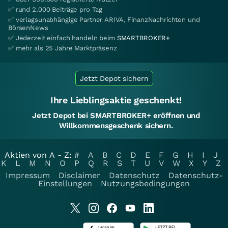
✅ rund 2.000 Beiträge pro Tag
✅ verlagsunabhängige Partner ARIVA, FinanzNachrichten und
BörsenNews
✅ Jederzeit einfach handeln beim
SMARTBROKER+
✅ mehr als 25 Jahre Marktpräsenz
Jetzt Depot sichern
Ihre Lieblingsaktie geschenkt!
Jetzt Depot bei SMARTBROKER+ eröffnen und
Willkommensgeschenk sichern.
Aktien von A - Z:
#
A
B
C
D
E
F
G
H
I
J
K
L
M
N
O
P
Q
R
S
T
U
V
W
X
Y
Z
Impressum
Disclaimer
Datenschutz
Datenschutz-
Einstellungen
Nutzungsbedingungen