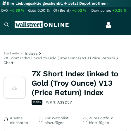
🎁 Ihre Lieblingsaktie geschenkt.
→ Jetzt Depot eröffnen
DAX
+0,69
%
Gold
0,00
%
Öl (Brent)
+0,02
%
Dow Jones
+0,25
%
Indizes
Startseite
7X Short Index linked to Gold (Troy Ounce) V13 (Price Return)
Chart
7X Short Index linked to
Gold (Troy Ounce) V13
(Price Return) Index
Index
WKN:
A39D57
Alarme
Zur Watchlist
Zum Portfolio
einrichten
hinzufügen
hinzufügen