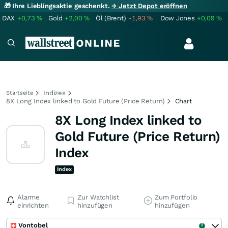
🎁 Ihre Lieblingsaktie geschenkt.
→ Jetzt Depot eröffnen
DAX
+0,73
%
Gold
+2,00
%
Öl (Brent)
-1,93
%
Dow Jones
+0,09
%
Indizes
Startseite
8X Long Index linked to Gold Future (Price Return)
Chart
8X Long Index linked to
Gold Future (Price Return)
Index
Index
Alarme
Zur Watchlist
Zum Portfolio
einrichten
hinzufügen
hinzufügen
Vontobel