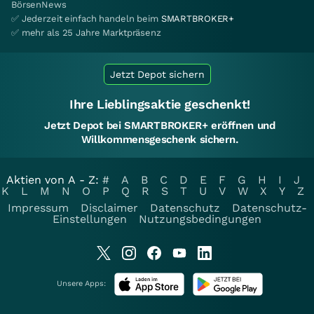
BörsenNews
✅ Jederzeit einfach handeln beim
SMARTBROKER+
✅ mehr als 25 Jahre Marktpräsenz
Jetzt Depot sichern
Ihre Lieblingsaktie geschenkt!
Jetzt Depot bei SMARTBROKER+ eröffnen und
Willkommensgeschenk sichern.
Aktien von A - Z:
#
A
B
C
D
E
F
G
H
I
J
K
L
M
N
O
P
Q
R
S
T
U
V
W
X
Y
Z
Impressum
Disclaimer
Datenschutz
Datenschutz-
Einstellungen
Nutzungsbedingungen
Unsere Apps: