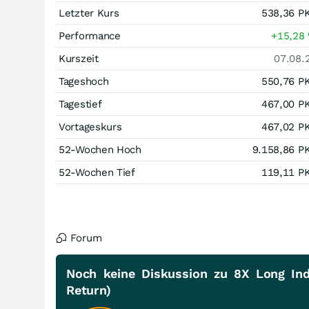
Letzter Kurs
538,36
P
Performance
+15,28
Kurszeit
07.08.
Tageshoch
550,76
P
Tagestief
467,00
P
Vortageskurs
467,02
P
52-Wochen Hoch
9.158,86
P
52-Wochen Tief
119,11
P
Forum
Noch keine Diskussion zu 8X Long Ind
Return)