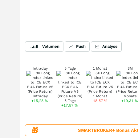
Volumen
Push
Analyse
Intraday
5 Tage
1 Monat
3M
+15,28
%
-18,57
%
+19,31
%
+17,57
%
🎁
SMARTBROKER+ Bonus Aktion