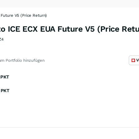
Future V5 (Price Return)
to ICE ECX EUA Future V5 (Price Retu
Z4
V
m Portfolio hinzufügen
PKT
PKT