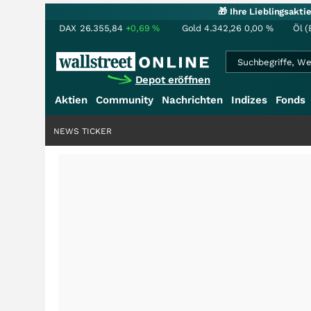
🎁 Ihre Lieblingsakt
DAX
26.355,84
+0,69
%
Gold
4.342,26
0,00
%
Öl (
Depot eröffnen
Aktien
Community
Nachrichten
Indizes
Fonds
NEWS TICKER