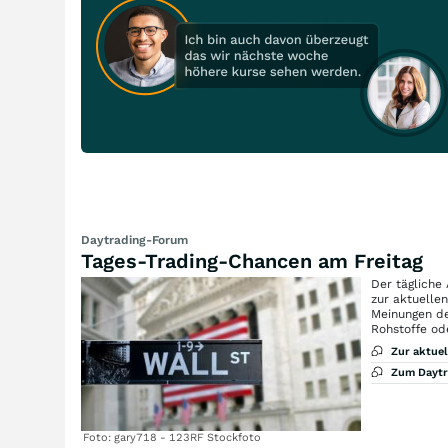
Daytrading-Forum
Tages-Trading-Chancen am Freitag
Der tägliche
zur aktuelle
Meinungen de
Rohstoffe od
Zur aktue
Zum Dayt
Foto: gary718 - 123RF Stockfoto