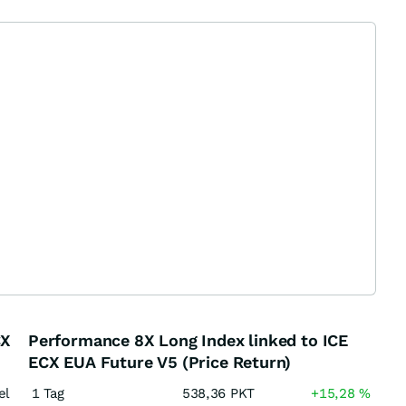
CX
Performance 8X Long Index linked to ICE
ECX EUA Future V5 (Price Return)
el
1 Tag
538,36
PKT
+15,28
%