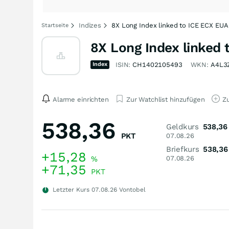
Indizes
8X Long Index linked to ICE ECX EUA 
Startseite
8X Long Index linked 
Index
ISIN:
CH1402105493
WKN:
A4L3
Alarme einrichten
Zur Watchlist hinzufügen
Zu
538,36
Geldkurs
538,36
PKT
07.08.26
Briefkurs
538,36
+15,28
%
07.08.26
+71,35
PKT
Letzter Kurs
07.08.26
Vontobel