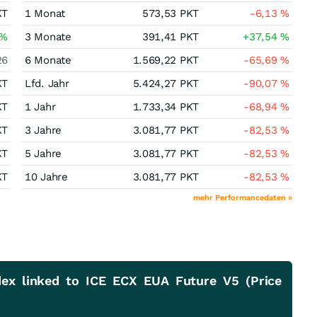
KT
1 Monat
573,53
PKT
-6,13
%
%
3 Monate
391,41
PKT
+37,54
%
26
6 Monate
1.569,22
PKT
-65,69
%
KT
Lfd. Jahr
5.424,27
PKT
-90,07
%
KT
1 Jahr
1.733,34
PKT
-68,94
%
KT
3 Jahre
3.081,77
PKT
-82,53
%
KT
5 Jahre
3.081,77
PKT
-82,53
%
KT
10 Jahre
3.081,77
PKT
-82,53
%
mehr Performancedaten »
ex linked to ICE ECX EUA Future V5 (Price