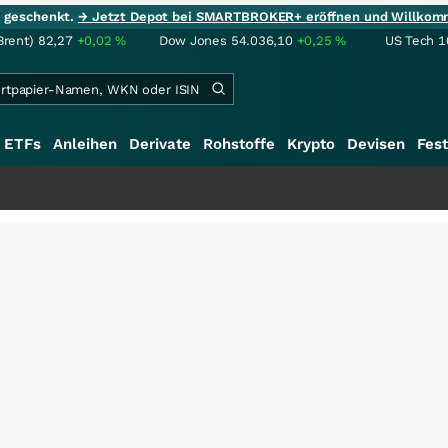
ie geschenkt.
→ Jetzt Depot bei SMARTBROKER+ eröffnen und Willkom
Brent)
82,27
+0,02
%
Dow Jones
54.036,10
+0,25
%
US Tech 1
ETFs
Anleihen
Derivate
Rohstoffe
Krypto
Devisen
Fest