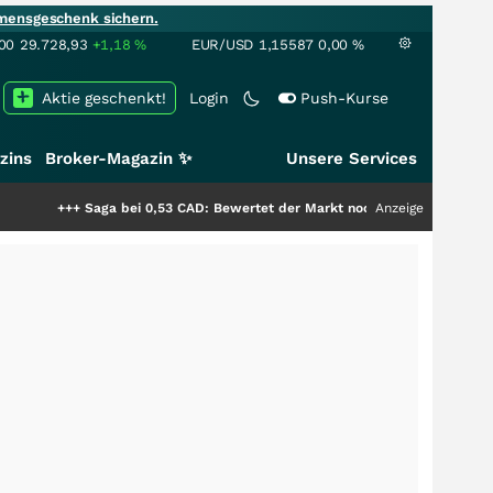
mensgeschenk sichern.
00
29.728,93
+1,18
%
EUR/USD
1,15587
0,00
%
Aktie geschenkt!
Login
Push-Kurse
zins
Broker-Magazin ✨
Unsere Services
+++
Saga bei 0,53 CAD: Bewertet der Markt noch immer nur die Hälfte der 
Anzeige