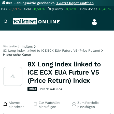
🎁 Ihre Lieblingsaktie geschenkt.
→ Jetzt Depot eröffnen
DAX
-0,51
%
Gold
+0,50
%
Öl (Brent)
+0,82
%
Dow Jones
+0,46
%
Indizes
Startseite
8X Long Index linked to ICE ECX EUA Future V5 (Price Return)
Historische Kurse
8X Long Index linked to
ICE ECX EUA Future V5
(Price Return) Index
Index
WKN:
A4L3Z4
Alarme
Zur Watchlist
Zum Portfolio
einrichten
hinzufügen
hinzufügen