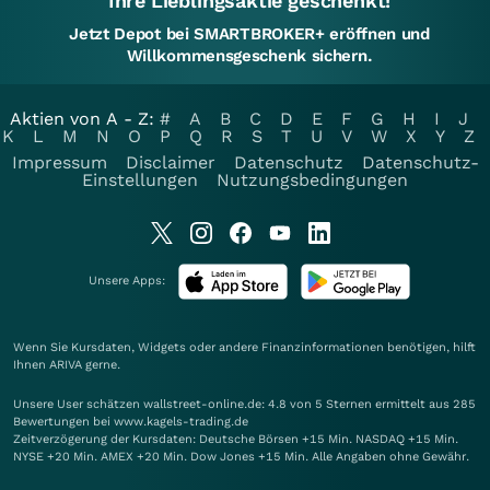
Ihre Lieblingsaktie geschenkt!
Jetzt Depot bei SMARTBROKER+ eröffnen und
Willkommensgeschenk sichern.
Aktien von A - Z:
#
A
B
C
D
E
F
G
H
I
J
K
L
M
N
O
P
Q
R
S
T
U
V
W
X
Y
Z
Impressum
Disclaimer
Datenschutz
Datenschutz-
Einstellungen
Nutzungsbedingungen
Unsere Apps:
Wenn Sie Kursdaten, Widgets oder andere Finanzinformationen benötigen, hilft
Ihnen
ARIVA
gerne.
Unsere User schätzen wallstreet-online.de: 4.8 von 5 Sternen ermittelt aus 285
Bewertungen bei www.kagels-trading.de
Zeitverzögerung der Kursdaten: Deutsche Börsen +15 Min. NASDAQ +15 Min.
NYSE +20 Min. AMEX +20 Min. Dow Jones +15 Min. Alle Angaben ohne Gewähr.