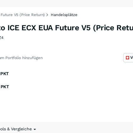
Future V5 (Price Return)
Handelsplätze
to ICE ECX EUA Future V5 (Price Retu
Z4
V
m Portfolio hinzufügen
PKT
PKT
ools & Vergleiche