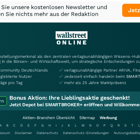
 Sie unsere kostenlosen Newsletter und
Jetz
n Sie nichts mehr aus der Redaktion
instellungsmerkmal als den zentralen verlagsunabhängigen Wissens-Hub 
 in die Börsen- und Wirtschaftswelt, um strategische Entscheidungen zu
Community Deutschlands
✅ verlagsunabhängige Partner ARIVA, Fi
gistrierte Nutzer
✅ Jederzeit einfach handeln beim
SMART
räge pro Tag
✅ mehr als 25 Jahre Marktpräsenz
Bonus Aktion:
Ihre Lieblingsaktie geschenkt!
rn
Jetzt Depot bei SMARTBROKER+ eröffnen und Willkommen
Aktien-Branchen Übersicht
Sitemap
Werbung
A
B
C
D
E
F
G
H
I
J
K
L
M
N
O
P
Q
R
S
T
essum
Disclaimer
Datenschutz
Datenschutz-Einstellungen
Nutzungsbedin