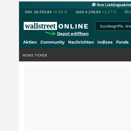
🎁 Ihre Lieblingsakt
DAX
26.355,84
+0,69
%
Gold
4.336,63
+2,27
%
Öl 
Depot eröffnen
Aktien
Community
Nachrichten
Indizes
Fonds
NEWS TICKER