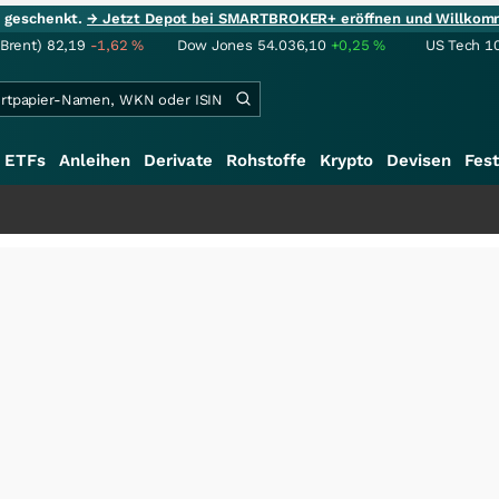
ie geschenkt.
→ Jetzt Depot bei SMARTBROKER+ eröffnen und Willkom
(Brent)
82,19
-1,62
%
Dow Jones
54.036,10
+0,25
%
US Tech 1
ETFs
Anleihen
Derivate
Rohstoffe
Krypto
Devisen
Fest