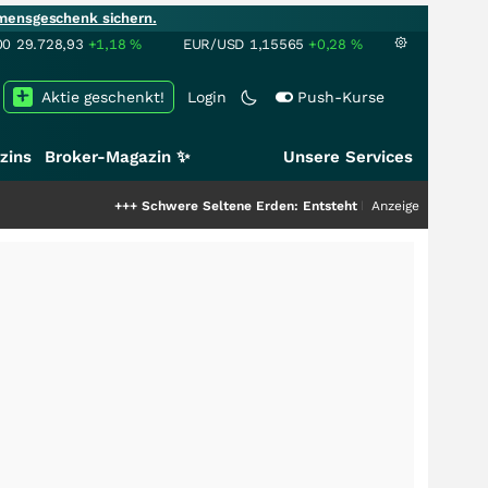
mensgeschenk sichern.
00
29.728,93
+1,18
%
EUR/USD
1,15565
+0,28
%
Aktie geschenkt!
Login
Push-Kurse
zins
Broker-Magazin ✨
Unsere Services
+++
Schwere Seltene Erden: Entsteht hier die nächste Milliarden
Anzeige