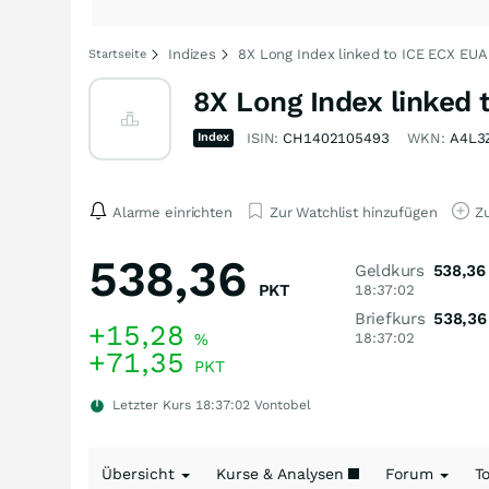
Indizes
8X Long Index linked to ICE ECX EUA 
Startseite
8X Long Index linked 
Index
ISIN:
CH1402105493
WKN:
A4L3
Alarme einrichten
Zur Watchlist hinzufügen
Zu
538,36
Geldkurs
538,36
PKT
18:37:02
Briefkurs
538,36
+15,28
%
18:37:02
+71,35
PKT
Letzter Kurs
18:37:02
Vontobel
Übersicht
Kurse & Analysen
Forum
T