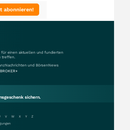
t abonnieren!
für einen aktuellen und fundierten
 treffen.
nanzNachrichten und BörsenNews
BROKER+
sgeschenk sichern.
U
V
W
X
Y
Z
gungen