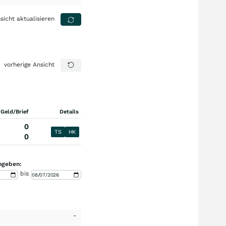
sicht aktualisieren
vorherige Ansicht
 Geld/Brief
Details
0
TS
HK
0
ngeben:
bis
-