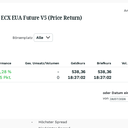
An
E ECX EUA Future V5 (Price Return)
Alle
Börsenplatz
ormance
Ges. Umsatz/Volumen
Geldkurs
Briefkurs
Vol.
5,28
%
-
538,36
538,36
35
Pkt.
0
18:37:02
18:37:02
oder Datum ei
von
-
Höchster Spread