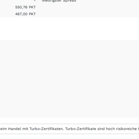
-
Niedrigster Spread
550,76
PKT
467,00
PKT
eim Handel mit Turbo-Zertifikaten. Turbo-Zertifikate sind hoch risikoreiche P