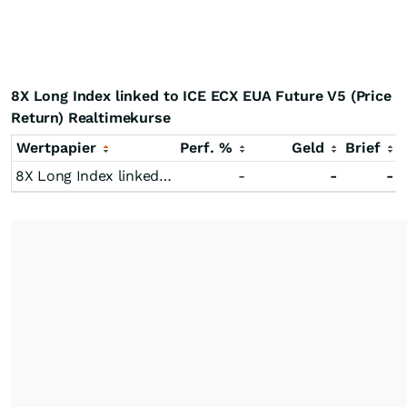
8X Long Index linked to ICE ECX EUA Future V5 (Price
Return) Realtimekurse
Wertpapier
Perf. %
Geld
Brief
8X Long Index linked to ICE ECX EUA Future V5 (Price Return)
-
-
-