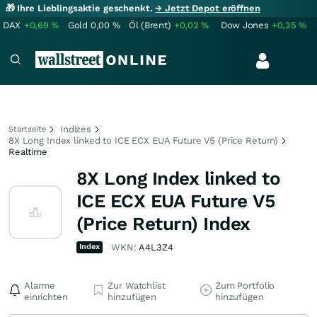
🎁 Ihre Lieblingsaktie geschenkt.
→ Jetzt Depot eröffnen
DAX
+0,69
%
Gold
0,00
%
Öl (Brent)
+0,02
%
Dow Jones
+0,25
%
Indizes
Startseite
8X Long Index linked to ICE ECX EUA Future V5 (Price Return)
Realtime
8X Long Index linked to
ICE ECX EUA Future V5
(Price Return) Index
Index
WKN:
A4L3Z4
Alarme
Zur Watchlist
Zum Portfolio
einrichten
hinzufügen
hinzufügen