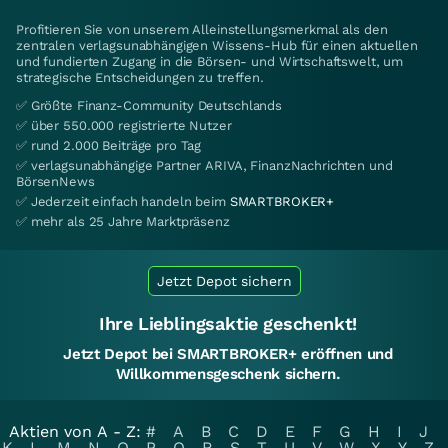
Profitieren Sie von unserem Alleinstellungsmerkmal als den
zentralen verlagsunabhängigen Wissens-Hub für einen aktuellen
und fundierten Zugang in die Börsen- und Wirtschaftswelt, um
strategische Entscheidungen zu treffen.
✅ Größte Finanz-Community Deutschlands
✅ über 550.000 registrierte Nutzer
✅ rund 2.000 Beiträge pro Tag
✅ verlagsunabhängige Partner ARIVA, FinanzNachrichten und
BörsenNews
✅ Jederzeit einfach handeln beim
SMARTBROKER+
✅ mehr als 25 Jahre Marktpräsenz
Jetzt Depot sichern
Ihre Lieblingsaktie geschenkt!
Jetzt Depot bei SMARTBROKER+ eröffnen und
Willkommensgeschenk sichern.
Aktien von A - Z:
#
A
B
C
D
E
F
G
H
I
J
K
L
M
N
O
P
Q
R
S
T
U
V
W
X
Y
Z