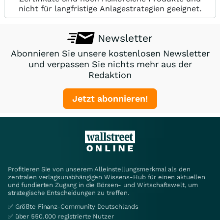
nicht für langfristige Anlagestrategien geeignet.
Newsletter
Abonnieren Sie unsere kostenlosen Newsletter
und verpassen Sie nichts mehr aus der
Redaktion
Jetzt abonnieren!
Profitieren Sie von unserem Alleinstellungsmerkmal als den
zentralen verlagsunabhängigen Wissens-Hub für einen aktuellen
und fundierten Zugang in die Börsen- und Wirtschaftswelt, um
strategische Entscheidungen zu treffen.
✅ Größte Finanz-Community Deutschlands
✅ über 550.000 registrierte Nutzer