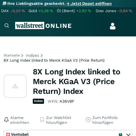
🎁 Ihre Lieblingsaktie geschenkt.
→ Jetzt Depot eröffnen
DAX
-0,10
%
Gold
+0,36
%
Öl (Brent)
+2,92
%
Dow Jones
-0,64
%
Indizes
Startseite
8X Long Index linked to Merck KGaA V3 (Price Return)
8X Long Index linked to
Merck KGaA V3 (Price
Return) Index
Index
WKN:
A36VBF
Alarme
Zur Watchlist
Zum Portfolio
einrichten
hinzufügen
hinzufügen
Vontobel