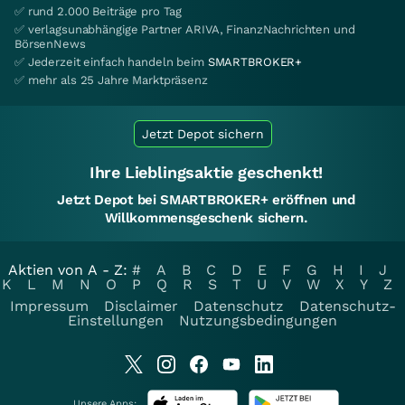
✅ rund 2.000 Beiträge pro Tag
✅ verlagsunabhängige Partner ARIVA, FinanzNachrichten und
BörsenNews
✅ Jederzeit einfach handeln beim
SMARTBROKER+
✅ mehr als 25 Jahre Marktpräsenz
Jetzt Depot sichern
Ihre Lieblingsaktie geschenkt!
Jetzt Depot bei SMARTBROKER+ eröffnen und
Willkommensgeschenk sichern.
Aktien von A - Z:
#
A
B
C
D
E
F
G
H
I
J
K
L
M
N
O
P
Q
R
S
T
U
V
W
X
Y
Z
Impressum
Disclaimer
Datenschutz
Datenschutz-
Einstellungen
Nutzungsbedingungen
Unsere Apps: