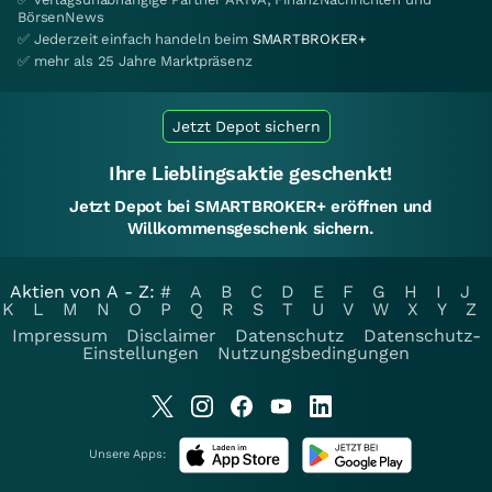
BörsenNews
✅ Jederzeit einfach handeln beim
SMARTBROKER+
✅ mehr als 25 Jahre Marktpräsenz
Jetzt Depot sichern
Ihre Lieblingsaktie geschenkt!
Jetzt Depot bei SMARTBROKER+ eröffnen und
Willkommensgeschenk sichern.
Aktien von A - Z:
#
A
B
C
D
E
F
G
H
I
J
K
L
M
N
O
P
Q
R
S
T
U
V
W
X
Y
Z
Impressum
Disclaimer
Datenschutz
Datenschutz-
Einstellungen
Nutzungsbedingungen
Unsere Apps: