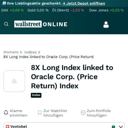
🎁 Ihre Lieblingsaktie geschenkt.
→ Jetzt Depot eröffnen
DAX
+0,69
%
Gold
0,00
%
Öl (Brent)
-1,53
%
Dow Jones
+0,25
%
Indizes
Startseite
8X Long Index linked to Oracle Corp. (Price Return)
8X Long Index linked to
Oracle Corp. (Price
Return) Index
Index
Alarme
Zur Watchlist
Zum Portfolio
einrichten
hinzufügen
hinzufügen
Vontobel