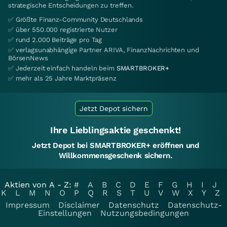
strategische Entscheidungen zu treffen.
✅ Größte Finanz-Community Deutschlands
✅ über 550.000 registrierte Nutzer
✅ rund 2.000 Beiträge pro Tag
✅ verlagsunabhängige Partner ARIVA, FinanzNachrichten und
BörsenNews
✅ Jederzeit einfach handeln beim
SMARTBROKER+
✅ mehr als 25 Jahre Marktpräsenz
Jetzt Depot sichern
Ihre Lieblingsaktie geschenkt!
Jetzt Depot bei SMARTBROKER+ eröffnen und
Willkommensgeschenk sichern.
Aktien von A - Z:
#
A
B
C
D
E
F
G
H
I
J
K
L
M
N
O
P
Q
R
S
T
U
V
W
X
Y
Z
Impressum
Disclaimer
Datenschutz
Datenschutz-
Einstellungen
Nutzungsbedingungen