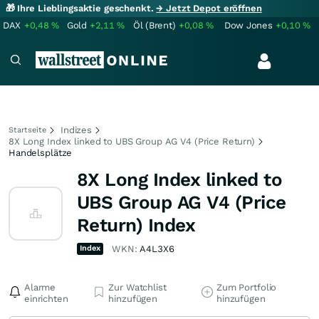
🎁 Ihre Lieblingsaktie geschenkt.
→ Jetzt Depot eröffnen
DAX
+0,48
%
Gold
+2,11
%
Öl (Brent)
+0,08
%
Dow Jones
+0,10
%
Indizes
Startseite
8X Long Index linked to UBS Group AG V4 (Price Return)
Handelsplätze
8X Long Index linked to
UBS Group AG V4 (Price
Return) Index
Index
WKN:
A4L3X6
Alarme
Zur Watchlist
Zum Portfolio
einrichten
hinzufügen
hinzufügen