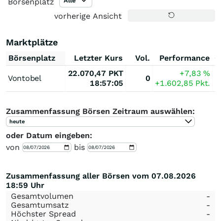
Alle
Börsenplatz
vorherige Ansicht
Marktplätze
Börsenplatz
Letzter Kurs
Vol.
Performance
G
22.070,47
PKT
+7,83
%
Vontobel
0
18:57:05
+1.602,85
Pkt.
Zusammenfassung Börsen Zeitraum auswählen:
heute
oder Datum eingeben:
von
bis
Zusammenfassung aller Börsen vom 07.08.2026
18:59 Uhr
Gesamtvolumen
-
Gesamtumsatz
-
Höchster Spread
-