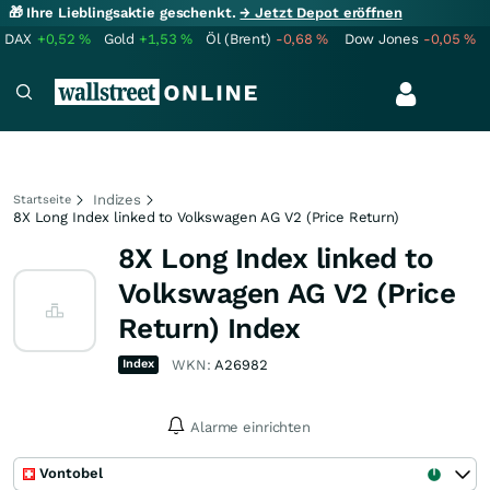
🎁 Ihre Lieblingsaktie geschenkt.
→ Jetzt Depot eröffnen
DAX
+0,52
%
Gold
+1,53
%
Öl (Brent)
-0,68
%
Dow Jones
-0,05
%
Indizes
Startseite
8X Long Index linked to Volkswagen AG V2 (Price Return)
8X Long Index linked to
Volkswagen AG V2 (Price
Return) Index
Index
WKN:
A26982
Alarme einrichten
Vontobel