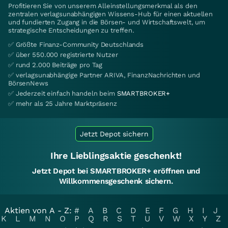
Profitieren Sie von unserem Alleinstellungsmerkmal als den
zentralen verlagsunabhängigen Wissens-Hub für einen aktuellen
und fundierten Zugang in die Börsen- und Wirtschaftswelt, um
strategische Entscheidungen zu treffen.
✅ Größte Finanz-Community Deutschlands
✅ über 550.000 registrierte Nutzer
✅ rund 2.000 Beiträge pro Tag
✅ verlagsunabhängige Partner ARIVA, FinanzNachrichten und
BörsenNews
✅ Jederzeit einfach handeln beim
SMARTBROKER+
✅ mehr als 25 Jahre Marktpräsenz
Jetzt Depot sichern
Ihre Lieblingsaktie geschenkt!
Jetzt Depot bei SMARTBROKER+ eröffnen und
Willkommensgeschenk sichern.
Aktien von A - Z:
#
A
B
C
D
E
F
G
H
I
J
K
L
M
N
O
P
Q
R
S
T
U
V
W
X
Y
Z