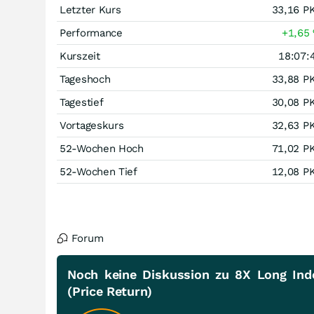
Letzter Kurs
33,16
P
Performance
+1,65
Kurszeit
18:07:
Tageshoch
33,88
P
Tagestief
30,08
P
Vortageskurs
32,63
P
52-Wochen Hoch
71,02
P
52-Wochen Tief
12,08
P
Forum
Noch keine Diskussion zu 8X Long Inde
(Price Return)