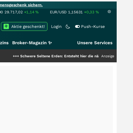
mensgeschenk sichern.
00
29.717,02
+1,14
%
EUR/USD
1,15631
+0,33
%
Aktie geschenkt!
Login
Push-Kurse
zins
Broker-Magazin ✨
Unsere Services
hwere Seltene Erden: Entsteht hier die nächste Milliardenstory?
Anzeige
+++