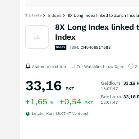
Indizes
8X Long Index linked to Zurich Insur
Startseite
8X Long Index linked 
Index
Index
ISIN:
CH0406517588
Alarme einrichten
Zur Watchlist hinzufügen
Zu
33,16
Geldkurs
33,16
PKT
18:07:47
Briefkurs
33,16
+1,65
+0,54
%
PKT
18:07:47
Letzter Kurs
18:07:47
Vontobel