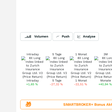
Volumen
Push
Analyse
Intraday
5 Tage
1 Monat
3M
+1,65
%
-27,32
%
-22,51
%
+40,94
%
🎁
SMARTBROKER+ Bonus Aktion