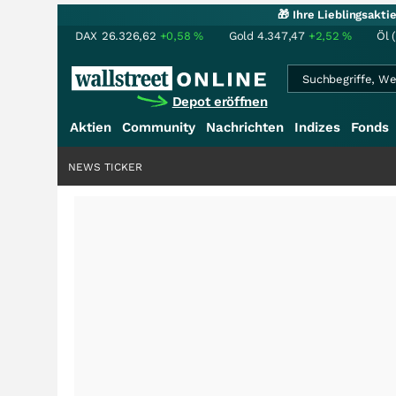
🎁 Ihre Lieblingsakt
DAX
26.326,62
+0,58
%
Gold
4.347,47
+2,52
%
Öl 
Depot eröffnen
Aktien
Community
Nachrichten
Indizes
Fonds
NEWS TICKER