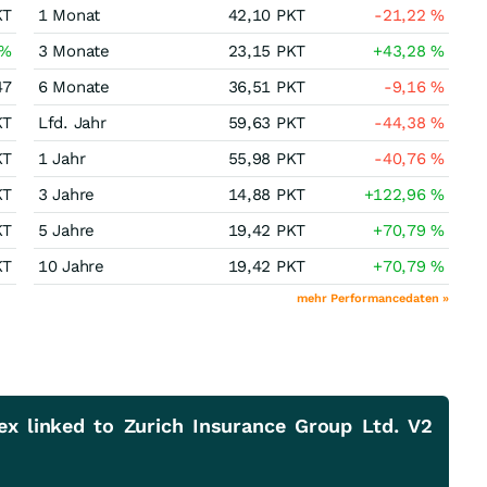
KT
1 Monat
42,10
PKT
-21,22
%
%
3 Monate
23,15
PKT
+43,28
%
47
6 Monate
36,51
PKT
-9,16
%
KT
Lfd. Jahr
59,63
PKT
-44,38
%
KT
1 Jahr
55,98
PKT
-40,76
%
KT
3 Jahre
14,88
PKT
+122,96
%
KT
5 Jahre
19,42
PKT
+70,79
%
KT
10 Jahre
19,42
PKT
+70,79
%
mehr Performancedaten »
x linked to Zurich Insurance Group Ltd. V2