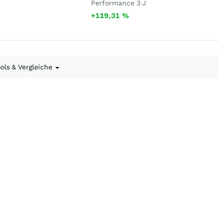
Performance 3 J
+119,31
%
ools & Vergleiche