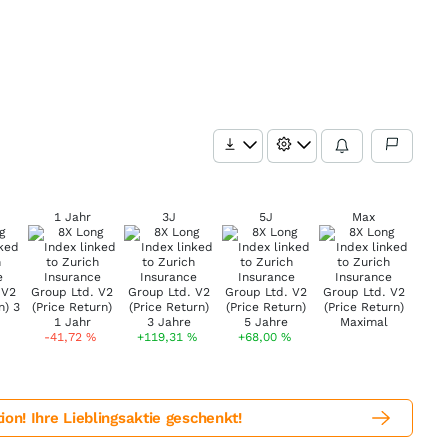
1 Jahr
3J
5J
Max
-41,72
%
+119,31
%
+68,00
%
! Ihre Lieblingsaktie geschenkt!