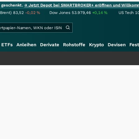
ie geschenkt.
→ Jetzt Depot bei SMARTBROKER+ eröffnen und Willkom
(Brent)
83,52
-0,02
%
Dow Jones
53.979,46
+0,14
%
US Tech 1
ETFs
Anleihen
Derivate
Rohstoffe
Krypto
Devisen
Fest
+++
Sc