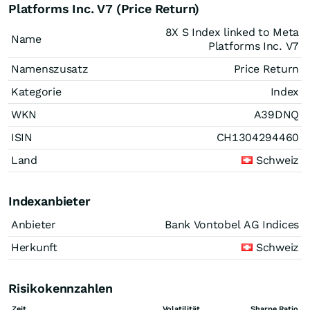
Platforms Inc. V7 (Price Return)
8X S Index linked to Meta
Name
Platforms Inc. V7
Namenszusatz
Price Return
Kategorie
Index
WKN
A39DNQ
ISIN
CH1304294460
Land
Schweiz
Indexanbieter
Anbieter
Bank Vontobel AG Indices
Herkunft
Schweiz
Risikokennzahlen
Zeit
Volatilität
Sharpe Ratio