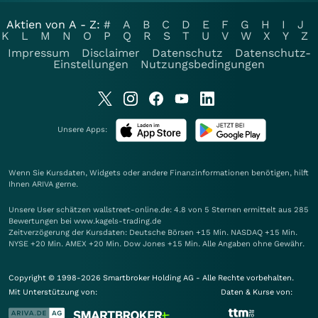
Aktien von A - Z:
#
A
B
C
D
E
F
G
H
I
J
K
L
M
N
O
P
Q
R
S
T
U
V
W
X
Y
Z
Impressum
Disclaimer
Datenschutz
Datenschutz-
Einstellungen
Nutzungsbedingungen
Unsere Apps:
Wenn Sie Kursdaten, Widgets oder andere Finanzinformationen benötigen, hilft
Ihnen
ARIVA
gerne.
Unsere User schätzen wallstreet-online.de: 4.8 von 5 Sternen ermittelt aus 285
Bewertungen bei www.kagels-trading.de
Zeitverzögerung der Kursdaten: Deutsche Börsen +15 Min. NASDAQ +15 Min.
NYSE +20 Min. AMEX +20 Min. Dow Jones +15 Min. Alle Angaben ohne Gewähr.
Copyright © 1998-2026 Smartbroker Holding AG - Alle Rechte vorbehalten.
Mit Unterstützung von:
Daten & Kurse von: