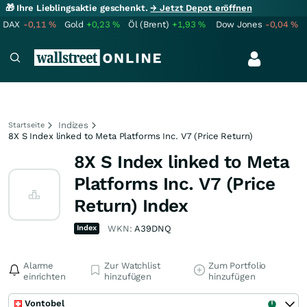
🎁 Ihre Lieblingsaktie geschenkt.
→ Jetzt Depot eröffnen
DAX
-0,11
%
Gold
+0,23
%
Öl (Brent)
+1,93
%
Dow Jones
-0,04
%
Indizes
Startseite
8X S Index linked to Meta Platforms Inc. V7 (Price Return)
8X S Index linked to Meta
Platforms Inc. V7 (Price
Return) Index
Index
WKN:
A39DNQ
Alarme
Zur Watchlist
Zum Portfolio
einrichten
hinzufügen
hinzufügen
Vontobel