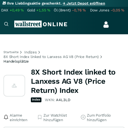
🎁 Ihre Lieblingsaktie geschenkt.
→ Jetzt Depot eröffnen
DAX
+0,49
%
Gold
+1,55
%
Öl (Brent)
-0,76
%
Dow Jones
-0,05
%
Indizes
Startseite
8X Short Index linked to Lanxess AG V8 (Price Return)
Handelsplätze
8X Short Index linked to
Lanxess AG V8 (Price
Return) Index
Index
WKN:
A4L3LD
Alarme
Zur Watchlist
Zum Portfolio
einrichten
hinzufügen
hinzufügen