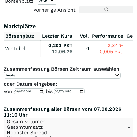
Alle
Börsenplatz
vorherige Ansicht
Marktplätze
Börsenplatz
Letzter Kurs
Vol.
Performance
Ges
0,201
PKT
-2,34
%
Vontobel
0
12.06.26
-0,005
Pkt.
Zusammenfassung Börsen Zeitraum auswählen:
heute
oder Datum eingeben:
von
bis
Zusammenfassung aller Börsen vom 07.08.2026
11:10 Uhr
Gesamtvolumen
-
Gesamtumsatz
-
Höchster Spread
-