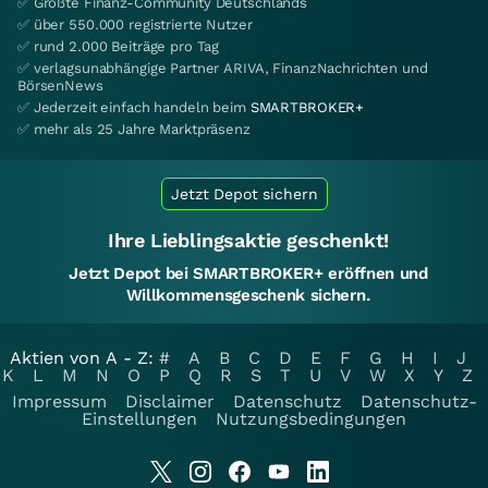
✅ Größte Finanz-Community Deutschlands
✅ über 550.000 registrierte Nutzer
✅ rund 2.000 Beiträge pro Tag
✅ verlagsunabhängige Partner ARIVA, FinanzNachrichten und
BörsenNews
✅ Jederzeit einfach handeln beim
SMARTBROKER+
✅ mehr als 25 Jahre Marktpräsenz
Jetzt Depot sichern
Ihre Lieblingsaktie geschenkt!
Jetzt Depot bei SMARTBROKER+ eröffnen und
Willkommensgeschenk sichern.
Aktien von A - Z:
#
A
B
C
D
E
F
G
H
I
J
K
L
M
N
O
P
Q
R
S
T
U
V
W
X
Y
Z
Impressum
Disclaimer
Datenschutz
Datenschutz-
Einstellungen
Nutzungsbedingungen