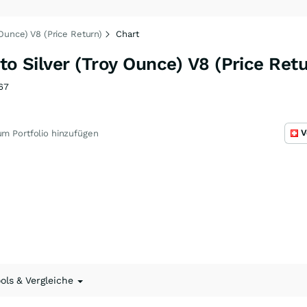
 Ounce) V8 (Price Return)
Chart
to Silver (Troy Ounce) V8 (Price Ret
67
V
m Portfolio hinzufügen
ools & Vergleiche