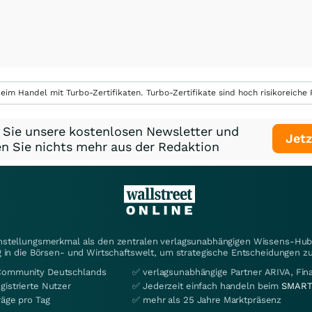
eim Handel mit Turbo-Zertifikaten. Turbo-Zertifikate sind hoch risikoreiche P
 Sie unsere kostenlosen Newsletter und
Jetz
n Sie nichts mehr aus der Redaktion
instellungsmerkmal als den zentralen verlagsunabhängigen Wissens-Hub 
 in die Börsen- und Wirtschaftswelt, um strategische Entscheidungen zu
Community Deutschlands
✅ verlagsunabhängige Partner ARIVA, Fi
gistrierte Nutzer
✅ Jederzeit einfach handeln beim
SMART
räge pro Tag
✅ mehr als 25 Jahre Marktpräsenz