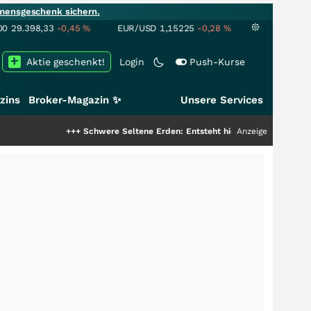
mensgeschenk sichern.
00
29.398,33
-0,45
%
EUR/USD
1,15225
-0,28
%
Aktie geschenkt!
Login
Push-Kurse
zins
Broker-Magazin ✨
Unsere Services
+++
Schwere Seltene Erden: Entsteht hier die nächste Milliardensto
Anzeige