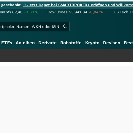
ie geschenkt.
→ Jetzt Depot bei SMARTBROKER+ eröffnen und Willkom
(Brent)
82,46
+3,80
%
Dow Jones
53.941,84
-0,84
%
US Tech 1
ETFs
Anleihen
Derivate
Rohstoffe
Krypto
Devisen
Fest