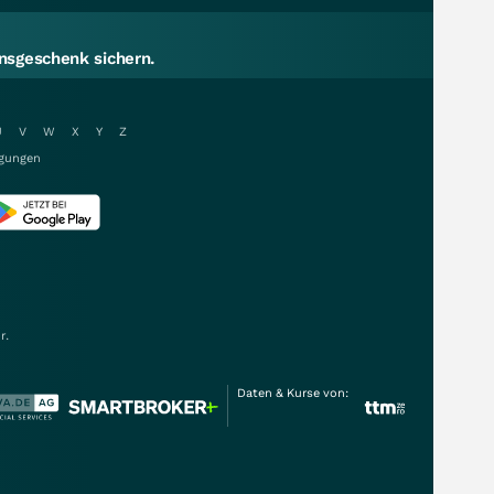
sgeschenk sichern.
U
V
W
X
Y
Z
gungen
r.
Daten & Kurse von: