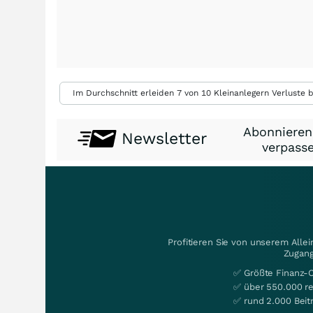
Im Durchschnitt erleiden 7 von 10 Kleinanlegern Verluste b
Abonnieren
Newsletter
verpasse
Profitieren Sie von unserem Alle
Zugang
✅ Größte Finanz-
✅ über 550.000 re
✅ rund 2.000 Beit