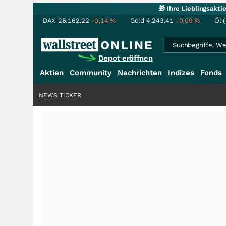
🎁 Ihre Lieblingsakt
DAX
26.162,22
-0,14
%
Gold
4.243,41
-0,09
%
Öl 
Depot eröffnen
Aktien
Community
Nachrichten
Indizes
Fonds
NEWS TICKER