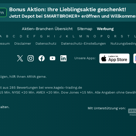
Bonus Aktion:
Ihre Lieblingsaktie geschenkt!
rn
Jetzt Depot bei SMARTBROKER+ eröffnen und Willkommen
Aktien-Branchen Übersicht
Sitemap
Werbung
A
B
C
D
E
F
G
H
I
J
K
L
M
N
O
P
Q
R
S
T
essum
Disclaimer
Datenschutz
Datenschutz-Einstellungen
Nutzungsbedin
Unsere Apps:
gen, hilft Ihnen
ARIVA
gerne.
elt aus 285 Bewertungen bei www.kagels-trading.de
15 Min. NYSE +20 Min. AMEX +20 Min. Dow Jones +15 Min. Alle Angaben ohne Gewäh
alten.
Mit Unterstützung von: