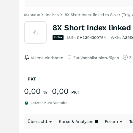
Indizes
8X Short Index linked to Silver (Troy
Startseite
8X Short Index linked 
Index
ISIN:
CH1304300754
WKN:
A39D
Alarme einrichten
Zur Watchlist hinzufügen
Zu
PKT
0,00
0,00
%
PKT
Letzter Kurs
Vontobel
Übersicht
Kurse & Analysen
Forum
T