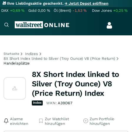
🎁 Ihre Lieblingsaktie geschenkt.
→ Jetzt Depot eröffnen
DAX
+0,69
%
Gold
0,00
%
Öl (Brent)
-1,53
%
Dow Jones
+0,25
%
Indizes
Startseite
8X Short Index linked to Silver (Troy Ounce) V8 (Price Return)
Handelsplätze
8X Short Index linked to
Silver (Troy Ounce) V8
(Price Return) Index
Index
WKN:
A39D67
Alarme
Zur Watchlist
Zum Portfolio
einrichten
hinzufügen
hinzufügen