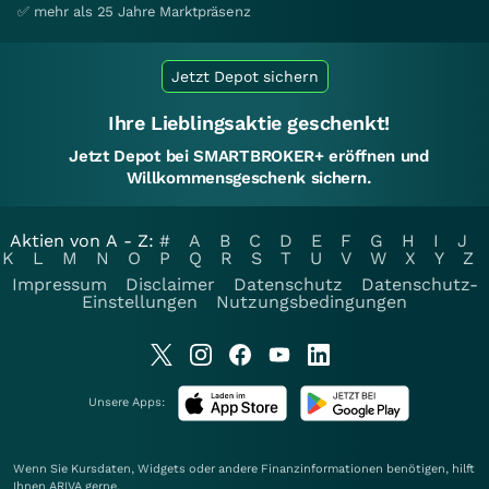
✅ mehr als 25 Jahre Marktpräsenz
Jetzt Depot sichern
Ihre Lieblingsaktie geschenkt!
Jetzt Depot bei SMARTBROKER+ eröffnen und
Willkommensgeschenk sichern.
Aktien von A - Z:
#
A
B
C
D
E
F
G
H
I
J
K
L
M
N
O
P
Q
R
S
T
U
V
W
X
Y
Z
Impressum
Disclaimer
Datenschutz
Datenschutz-
Einstellungen
Nutzungsbedingungen
Unsere Apps:
Wenn Sie Kursdaten, Widgets oder andere Finanzinformationen benötigen, hilft
Ihnen
ARIVA
gerne.