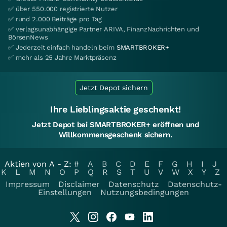
✅ über 550.000 registrierte Nutzer
✅ rund 2.000 Beiträge pro Tag
✅ verlagsunabhängige Partner ARIVA, FinanzNachrichten und
BörsenNews
✅ Jederzeit einfach handeln beim
SMARTBROKER+
✅ mehr als 25 Jahre Marktpräsenz
Jetzt Depot sichern
Ihre Lieblingsaktie geschenkt!
Jetzt Depot bei SMARTBROKER+ eröffnen und
Willkommensgeschenk sichern.
Aktien von A - Z:
#
A
B
C
D
E
F
G
H
I
J
K
L
M
N
O
P
Q
R
S
T
U
V
W
X
Y
Z
Impressum
Disclaimer
Datenschutz
Datenschutz-
Einstellungen
Nutzungsbedingungen