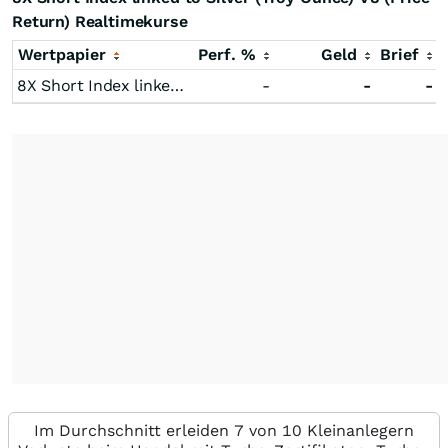
Return) Realtimekurse
Wertpapier
Perf. %
Geld
Brief
8X Short Index linked to Silver (Troy Ounce) V8 (Price Return)
-
-
-
Im Durchschnitt erleiden 7 von 10 Kleinanlegern