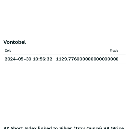
Vontobel
Zeit
Trade
2024-05-30 10:56:32
1129.776000000000000000
8X Short Index linked to Silver (Troy Ounce) V8 (Price