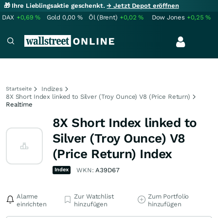
🎁 Ihre Lieblingsaktie geschenkt.
→ Jetzt Depot eröffnen
DAX
+0,69
%
Gold
0,00
%
Öl (Brent)
+0,02
%
Dow Jones
+0,25
%
Indizes
Startseite
8X Short Index linked to Silver (Troy Ounce) V8 (Price Return)
Realtime
8X Short Index linked to
Silver (Troy Ounce) V8
(Price Return) Index
Index
WKN:
A39D67
Alarme
Zur Watchlist
Zum Portfolio
einrichten
hinzufügen
hinzufügen