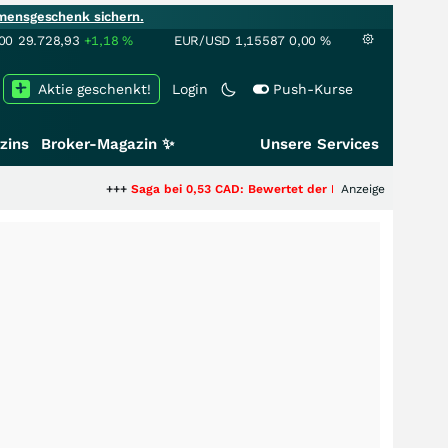
mensgeschenk sichern.
00
29.728,93
+1,18
%
EUR/USD
1,15587
0,00
%
Aktie geschenkt!
Login
Push-Kurse
zins
Broker-Magazin ✨
Unsere Services
+++
Saga bei 0,53 CAD: Bewertet der Markt noch immer nur die 
Anzeige