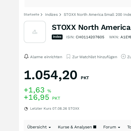
Indizes
STOXX North America Small 200 Inde
Startseite
STOXX North America 
Index
ISIN:
CH0114207605
WKN:
A1EY
Alarme einrichten
Zur Watchlist hinzufügen
Zu
1.054,20
PKT
+1,63
%
+16,95
PKT
Letzter Kurs
07.08.26
STOXX
Übersicht
Kurse & Analysen
Forum
T