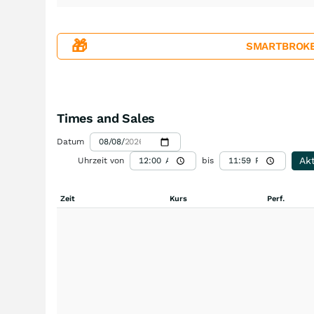
🎁
SMARTBROKER+
Times and Sales
Datum
Akt
Uhrzeit von
bis
Zeit
Kurs
Perf.