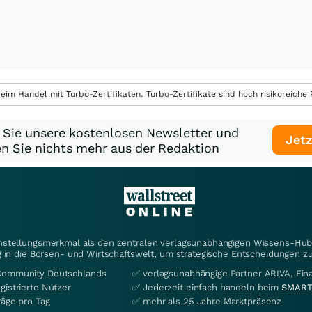
eim Handel mit Turbo-Zertifikaten. Turbo-Zertifikate sind hoch risikoreiche P
 Sie unsere kostenlosen Newsletter und
Jetz
n Sie nichts mehr aus der Redaktion
instellungsmerkmal als den zentralen verlagsunabhängigen Wissens-Hub 
 in die Börsen- und Wirtschaftswelt, um strategische Entscheidungen zu
Community Deutschlands
✅ verlagsunabhängige Partner ARIVA, Fi
gistrierte Nutzer
✅ Jederzeit einfach handeln beim
SMART
räge pro Tag
✅ mehr als 25 Jahre Marktpräsenz