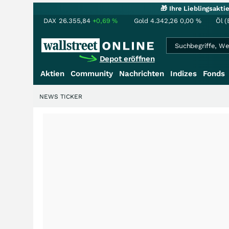
🎁 Ihre Lieblingsakt
DAX
26.355,84
+0,69
%
Gold
4.342,26
0,00
%
Öl (
Depot eröffnen
Aktien
Community
Nachrichten
Indizes
Fonds
NEWS TICKER