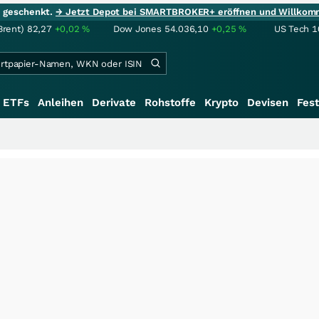
ie geschenkt.
→ Jetzt Depot bei SMARTBROKER+ eröffnen und Willkom
Brent)
82,27
+0,02
%
Dow Jones
54.036,10
+0,25
%
US Tech 1
ETFs
Anleihen
Derivate
Rohstoffe
Krypto
Devisen
Fest