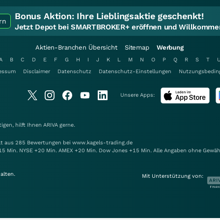
Bonus Aktion:
Ihre Lieblingsaktie geschenkt!
rn
Jetzt Depot bei SMARTBROKER+ eröffnen und Willkommen
Aktien-Branchen Übersicht
Sitemap
Werbung
A
B
C
D
E
F
G
H
I
J
K
L
M
N
O
P
Q
R
S
T
essum
Disclaimer
Datenschutz
Datenschutz-Einstellungen
Nutzungsbedin
Unsere Apps:
gen, hilft Ihnen
ARIVA
gerne.
elt aus 285 Bewertungen bei www.kagels-trading.de
15 Min. NYSE +20 Min. AMEX +20 Min. Dow Jones +15 Min. Alle Angaben ohne Gewäh
alten.
Mit Unterstützung von: