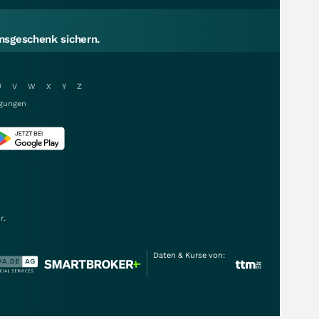
sgeschenk sichern.
U
V
W
X
Y
Z
gungen
r.
Daten & Kurse von: