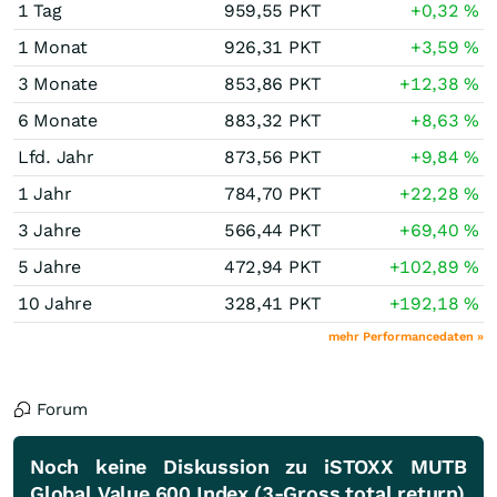
1 Tag
959,55
PKT
+0,32
%
1 Monat
926,31
PKT
+3,59
%
3 Monate
853,86
PKT
+12,38
%
6 Monate
883,32
PKT
+8,63
%
Lfd. Jahr
873,56
PKT
+9,84
%
1 Jahr
784,70
PKT
+22,28
%
3 Jahre
566,44
PKT
+69,40
%
5 Jahre
472,94
PKT
+102,89
%
10 Jahre
328,41
PKT
+192,18
%
mehr Performancedaten »
Forum
Noch keine Diskussion zu iSTOXX MUTB
Global Value 600 Index (3-Gross total return)