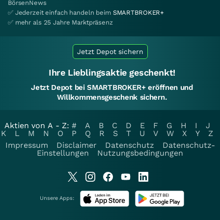
BörsenNews
✅ Jederzeit einfach handeln beim
SMARTBROKER+
✅ mehr als 25 Jahre Marktpräsenz
Jetzt Depot sichern
Ihre Lieblingsaktie geschenkt!
Jetzt Depot bei SMARTBROKER+ eröffnen und
Willkommensgeschenk sichern.
Aktien von A - Z:
#
A
B
C
D
E
F
G
H
I
J
K
L
M
N
O
P
Q
R
S
T
U
V
W
X
Y
Z
Impressum
Disclaimer
Datenschutz
Datenschutz-
Einstellungen
Nutzungsbedingungen
Unsere Apps: