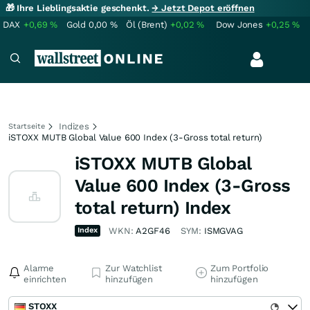
🎁 Ihre Lieblingsaktie geschenkt.
→ Jetzt Depot eröffnen
DAX
+0,69
%
Gold
0,00
%
Öl (Brent)
+0,02
%
Dow Jones
+0,25
%
Indizes
Startseite
iSTOXX MUTB Global Value 600 Index (3-Gross total return)
iSTOXX MUTB Global
Value 600 Index (3-Gross
total return) Index
Index
WKN:
A2GF46
SYM:
ISMGVAG
Alarme
Zur Watchlist
Zum Portfolio
einrichten
hinzufügen
hinzufügen
STOXX