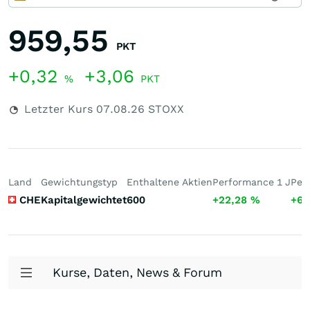
959,55
PKT
+0,32
+3,06
%
PKT
Letzter Kurs
07.08.26
STOXX
Land
Gewichtungstyp
Enthaltene Aktien
Performance 1 J
Per
CHE
Kapitalgewichtet
600
+22,28
%
+69
Kurse, Daten, News & Forum