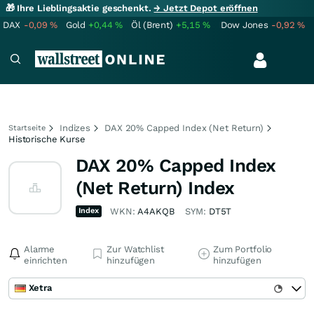
🎁 Ihre Lieblingsaktie geschenkt.
→ Jetzt Depot eröffnen
DAX
-0,09
%
Gold
+0,44
%
Öl (Brent)
+5,15
%
Dow Jones
-0,92
%
Indizes
DAX 20% Capped Index (Net Return)
Startseite
Historische Kurse
DAX 20% Capped Index
(Net Return) Index
Index
WKN:
A4AKQB
SYM:
DT5T
Alarme
Zur Watchlist
Zum Portfolio
einrichten
hinzufügen
hinzufügen
Xetra