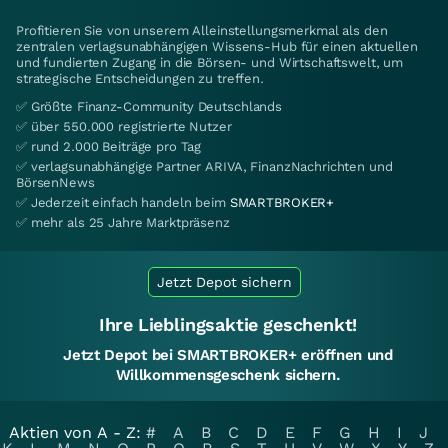
Profitieren Sie von unserem Alleinstellungsmerkmal als den
zentralen verlagsunabhängigen Wissens-Hub für einen aktuellen
und fundierten Zugang in die Börsen- und Wirtschaftswelt, um
strategische Entscheidungen zu treffen.
✅ Größte Finanz-Community Deutschlands
✅ über 550.000 registrierte Nutzer
✅ rund 2.000 Beiträge pro Tag
✅ verlagsunabhängige Partner ARIVA, FinanzNachrichten und
BörsenNews
✅ Jederzeit einfach handeln beim
SMARTBROKER+
✅ mehr als 25 Jahre Marktpräsenz
Jetzt Depot sichern
Ihre Lieblingsaktie geschenkt!
Jetzt Depot bei SMARTBROKER+ eröffnen und
Willkommensgeschenk sichern.
Aktien von A - Z:
#
A
B
C
D
E
F
G
H
I
J