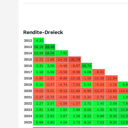
Rendite-Dreieck
2012
4.21
2013
16.16
29.48
2014
13.24
18.04
7.61
2015
-0.22
-1.66
-14.29
-31.74
2016
3.31
3.09
-4.46
-9.97
18.74
2017
1.18
0.59
-5.56
-9.59
4.06
-8.81
2018
-0.80
-1.62
-6.88
-10.18
-1.58
-10.39
-11.94
2019
0.10
-0.47
-4.74
-7.04
0.43
-5.03
-3.08
6.6
2020
-4.02
-5.01
-9.12
-11.64
-6.96
-12.47
-13.65
-14.4
2021
-0.27
-0.75
-4.00
-5.55
-0.30
-3.72
-2.40
1.0
2022
2.27
2.07
-0.59
-1.57
3.71
1.40
3.58
7.8
2023
3.91
3.89
1.62
0.98
6.05
4.35
6.72
10.9
2024
5.50
5.61
3.67
3.28
8.15
6.89
9.35
13.3
2025
5.69
5.80
4.04
3.72
8.15
7.03
9.20
12.6