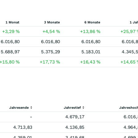
1 Monat
3 Monate
6 Monate
1 Ja
+3,29
%
+4,54
%
+13,86
%
+25,97
6.016,80
6.016,80
6.016,80
6.016,
5.688,97
5.375,29
5.183,01
4.345,
+15,80
%
+17,73
%
+16,43
%
+14,65
Jahresende
Jahrestief
Jahreshoc
-
4.679,17
6.016,
4.713,83
4.136,85
4.964,
4.359,01
3.419,68
4.699,