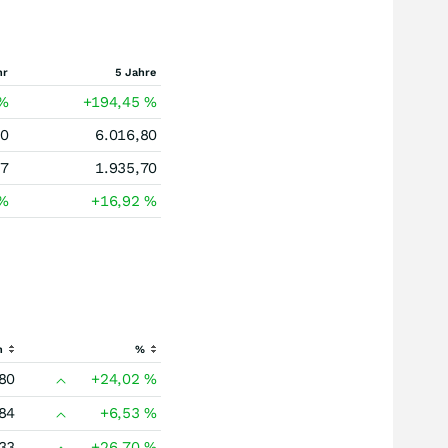
hr
5 Jahre
%
+194,45
%
80
6.016,80
57
1.935,70
%
+16,92
%
h
%
80
+24,02
%
84
+6,53
%
33
+26,70
%