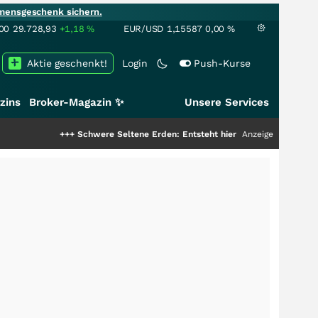
mensgeschenk sichern.
00
29.728,93
+1,18
%
EUR/USD
1,15587
0,00
%
Aktie geschenkt!
Login
Push-Kurse
zins
Broker-Magazin ✨
Unsere Services
+++
Schwere Seltene Erden: Entsteht hier die nächste Milliardenstory?
Anzeige
+