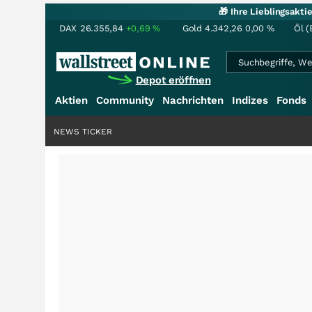
🎁 Ihre Lieblingsakt
DAX
26.355,84
+0,69
%
Gold
4.342,26
0,00
%
Öl (
Depot eröffnen
Aktien
Community
Nachrichten
Indizes
Fonds
NEWS TICKER