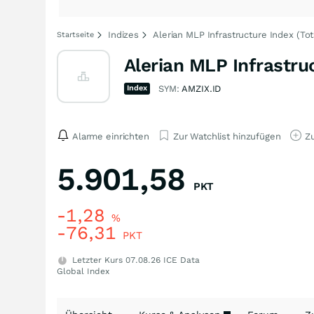
Indizes
Alerian MLP Infrastructure Index (Tot
Startseite
Alerian MLP Infrastru
Index
SYM:
AMZIX.ID
Alarme einrichten
Zur Watchlist hinzufügen
Zu
5.901,58
PKT
-1,28
%
-76,31
PKT
Letzter Kurs
07.08.26
ICE Data
Global Index