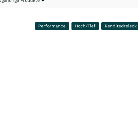
ugehörige Produkte
Performance
Hoch/Tief
Renditedreieck