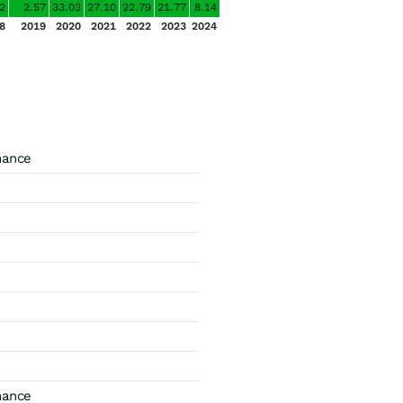
2
2.57
33.03
27.10
22.79
21.77
8.14
8
2019
2020
2021
2022
2023
2024
mance
mance