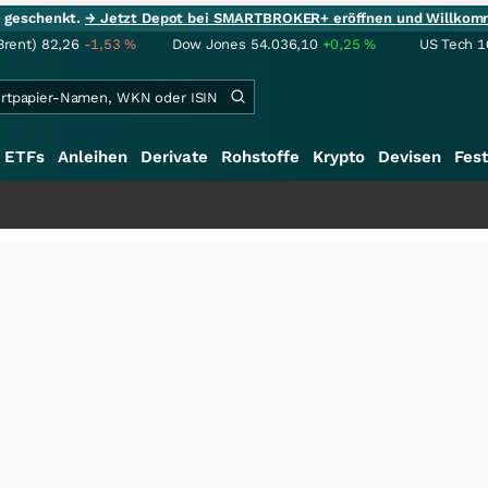
ie geschenkt.
→ Jetzt Depot bei SMARTBROKER+ eröffnen und Willkom
Brent)
82,26
-1,53
%
Dow Jones
54.036,10
+0,25
%
US Tech 1
ETFs
Anleihen
Derivate
Rohstoffe
Krypto
Devisen
Fest