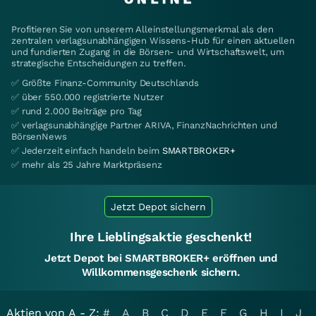
Profitieren Sie von unserem Alleinstellungsmerkmal als den
zentralen verlagsunabhängigen Wissens-Hub für einen aktuellen
und fundierten Zugang in die Börsen- und Wirtschaftswelt, um
strategische Entscheidungen zu treffen.
✅ Größte Finanz-Community Deutschlands
✅ über 550.000 registrierte Nutzer
✅ rund 2.000 Beiträge pro Tag
✅ verlagsunabhängige Partner ARIVA, FinanzNachrichten und
BörsenNews
✅ Jederzeit einfach handeln beim
SMARTBROKER+
✅ mehr als 25 Jahre Marktpräsenz
Jetzt Depot sichern
Ihre Lieblingsaktie geschenkt!
Jetzt Depot bei SMARTBROKER+ eröffnen und
Willkommensgeschenk sichern.
Aktien von A - Z:
#
A
B
C
D
E
F
G
H
I
J