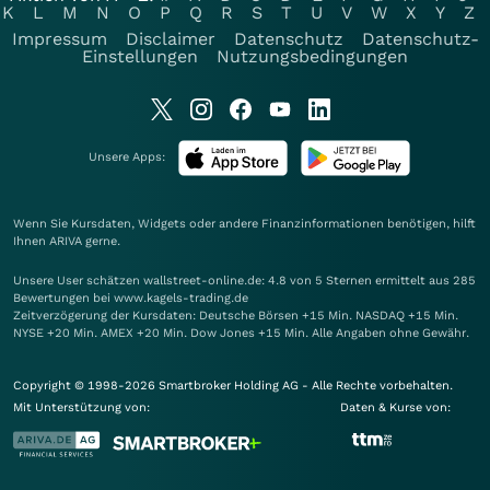
K
L
M
N
O
P
Q
R
S
T
U
V
W
X
Y
Z
Impressum
Disclaimer
Datenschutz
Datenschutz-
Einstellungen
Nutzungsbedingungen
Unsere Apps:
Wenn Sie Kursdaten, Widgets oder andere Finanzinformationen benötigen, hilft
Ihnen
ARIVA
gerne.
Unsere User schätzen wallstreet-online.de: 4.8 von 5 Sternen ermittelt aus 285
Bewertungen bei www.kagels-trading.de
Zeitverzögerung der Kursdaten: Deutsche Börsen +15 Min. NASDAQ +15 Min.
NYSE +20 Min. AMEX +20 Min. Dow Jones +15 Min. Alle Angaben ohne Gewähr.
Copyright © 1998-2026 Smartbroker Holding AG - Alle Rechte vorbehalten.
Mit Unterstützung von:
Daten & Kurse von: