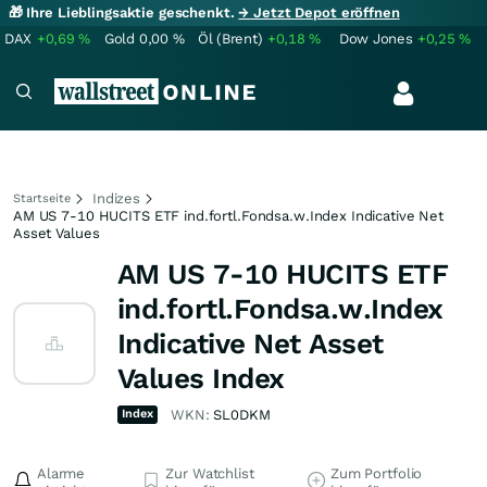
🎁 Ihre Lieblingsaktie geschenkt.
→ Jetzt Depot eröffnen
DAX
+0,69
%
Gold
0,00
%
Öl (Brent)
+0,18
%
Dow Jones
+0,25
%
Indizes
Startseite
AM US 7-10 HUCITS ETF ind.fortl.Fondsa.w.Index Indicative Net
Asset Values
AM US 7-10 HUCITS ETF
ind.fortl.Fondsa.w.Index
Indicative Net Asset
Values Index
Index
WKN:
SL0DKM
Alarme
Zur Watchlist
Zum Portfolio