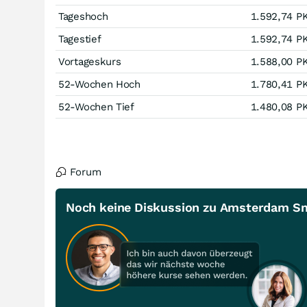
Tageshoch
1.592,74
P
Tagestief
1.592,74
P
Vortageskurs
1.588,00
P
52-Wochen Hoch
1.780,41
P
52-Wochen Tief
1.480,08
P
Forum
Noch keine Diskussion zu Amsterdam Sm