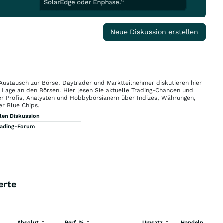
Neue Diskussion erstellen
 Austausch zur Börse. Daytrader und Marktteilnehmer diskutieren hier
n Lage an den Börsen. Hier lesen Sie aktuelle Trading-Chancen und
r Profis, Analysten und Hobbybörsianern über Indizes, Währungen,
er Blue Chips.
llen Diskussion
rading-Forum
erte
Absolut
Perf. %
Umsatz
Handeln