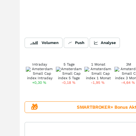
Volumen
Push
Analyse
Intraday
5 Tage
1 Monat
3M
+0,30
%
-0,18
%
-1,95
%
-4,64
%
🎁
SMARTBROKER+ Bonus Aktion