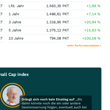
KT
Lfd. Jahr
1.563,35
PKT
+1,88
%
KT
1 Jahr
1.486,61
PKT
+7,14
%
KT
3 Jahre
1.316,95
PKT
+20,94
%
KT
5 Jahre
1.375,12
PKT
+15,83
%
KT
10 Jahre
794,08
PKT
+100,58
%
mehr Performancedaten »
all Cap index