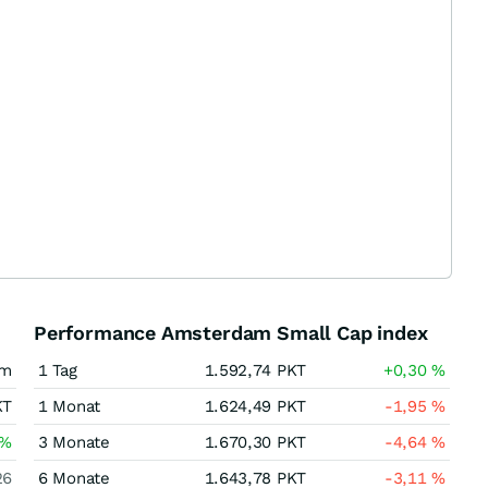
Performance Amsterdam Small Cap index
am
1 Tag
1.592,74
PKT
+0,30
%
KT
1 Monat
1.624,49
PKT
-1,95
%
%
3 Monate
1.670,30
PKT
-4,64
%
26
6 Monate
1.643,78
PKT
-3,11
%