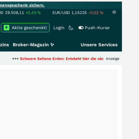
mensgeschenk sichern.
00
29.508,11
+0,43
%
EUR/USD
1,15225
-0,02
%
Aktie geschenkt!
Login
Push-Kurse
zins
Broker-Magazin ✨
Unsere Services
+
Schwere Seltene Erden: Entsteht hier die nächste Milliardenstory?
Anzeige
+++