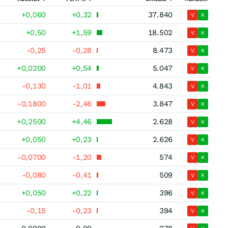
+0,060
+0,32
37.840
V
K
+0,50
+1,59
18.502
V
K
-0,25
-0,28
8.473
V
K
+0,0200
+0,54
5.047
V
K
-0,130
-1,01
4.843
V
K
-0,1800
-2,46
3.847
V
K
+0,2500
+4,46
2.628
V
K
+0,050
+0,23
2.626
V
K
-0,0700
-1,20
574
V
K
-0,080
-0,41
509
V
K
+0,050
+0,22
396
V
K
-0,15
-0,23
394
V
K