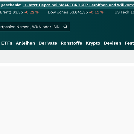
ie geschenkt.
→ Jetzt Depot bei SMARTBROKER+ eröffnen und Willkom
(Brent)
83,35
-0,22
%
Dow Jones
53.841,35
-0,11
%
US Tech 1
ETFs
Anleihen
Derivate
Rohstoffe
Krypto
Devisen
Fest
++