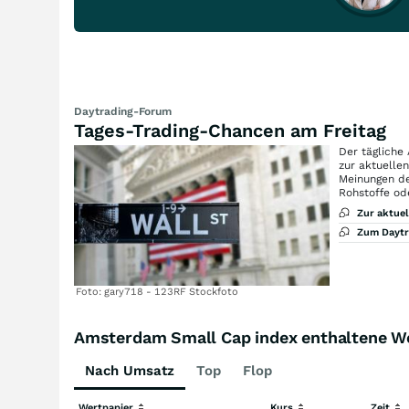
Daytrading-Forum
Tages-Trading-Chancen am Freitag
Der tägliche
zur aktuelle
Meinungen de
Rohstoffe od
Zur aktue
Zum Dayt
Foto: gary718 - 123RF Stockfoto
Amsterdam Small Cap index enthaltene W
Nach Umsatz
Top
Flop
Wertpapier
Kurs
Zeit