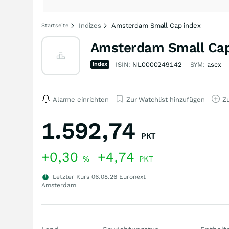
Indizes
Amsterdam Small Cap index
Startseite
Amsterdam Small Cap
Index
ISIN:
NL0000249142
SYM:
ascx
Alarme einrichten
Zur Watchlist hinzufügen
Zu
1.592,74
PKT
+0,30
+4,74
%
PKT
Letzter Kurs
06.08.26
Euronext
Amsterdam