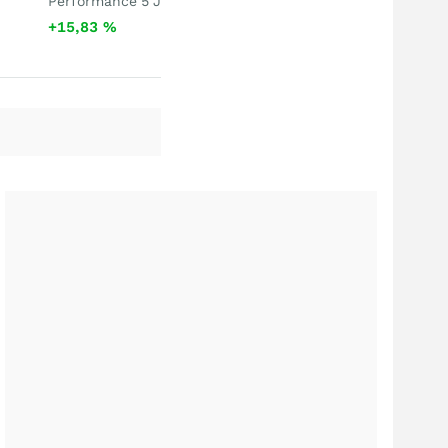
Performance 5 J
+15,83
%