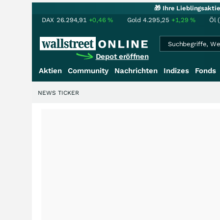
🎁 Ihre Lieblingsakt
DAX
26.294,91
+0,46
%
Gold
4.295,25
+1,29
%
Öl 
Depot eröffnen
Aktien
Community
Nachrichten
Indizes
Fonds
NEWS TICKER