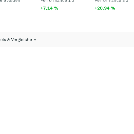
ene Aktien
Performance 1 J
Performance 3 J
+7,14
%
+20,94
%
ools & Vergleiche