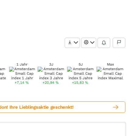
1 Jahr
3J
5J
Max
+7,14
%
+20,94
%
+15,83
%
! Ihre Lieblingsaktie geschenkt!