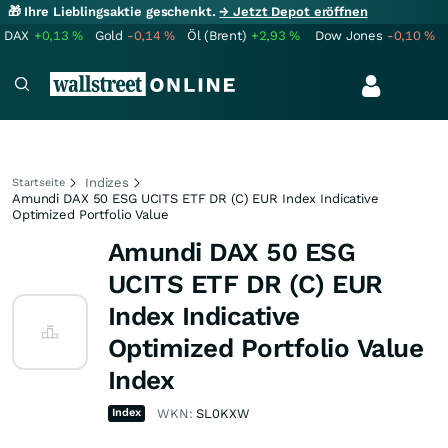
🎁 Ihre Lieblingsaktie geschenkt.
→ Jetzt Depot eröffnen
DAX
+0,13
%
Gold
-0,14
%
Öl (Brent)
+2,93
%
Dow Jones
-0,10
%
Indizes
Startseite
Amundi DAX 50 ESG UCITS ETF DR (C) EUR Index Indicative
Optimized Portfolio Value
Amundi DAX 50 ESG
UCITS ETF DR (C) EUR
Index Indicative
Optimized Portfolio Value
Index
Index
WKN:
SL0KXW