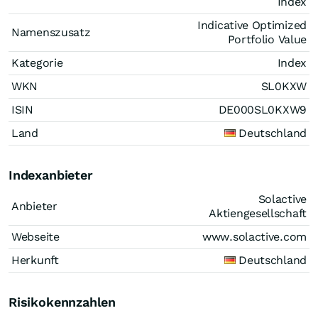
Index
Indicative Optimized
Namenszusatz
Portfolio Value
Kategorie
Index
WKN
SL0KXW
ISIN
DE000SL0KXW9
Land
Deutschland
Indexanbieter
Solactive
Anbieter
Aktiengesellschaft
Webseite
www.solactive.com
Herkunft
Deutschland
Risikokennzahlen