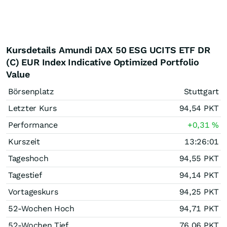
Kursdetails Amundi DAX 50 ESG UCITS ETF DR
(C) EUR Index Indicative Optimized Portfolio
Value
Börsenplatz
Stuttgart
Letzter Kurs
94,54
PKT
Performance
+0,31
%
Kurszeit
13:26:01
Tageshoch
94,55
PKT
Tagestief
94,14
PKT
Vortageskurs
94,25
PKT
52-Wochen Hoch
94,71
PKT
52-Wochen Tief
76,06
PKT