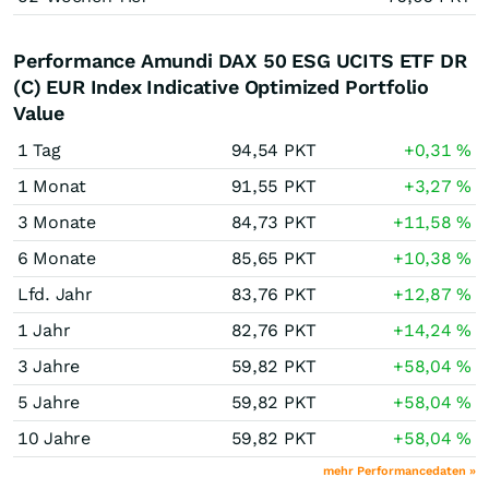
Performance Amundi DAX 50 ESG UCITS ETF DR
(C) EUR Index Indicative Optimized Portfolio
Value
1 Tag
94,54
PKT
+0,31
%
1 Monat
91,55
PKT
+3,27
%
3 Monate
84,73
PKT
+11,58
%
6 Monate
85,65
PKT
+10,38
%
Lfd. Jahr
83,76
PKT
+12,87
%
1 Jahr
82,76
PKT
+14,24
%
3 Jahre
59,82
PKT
+58,04
%
5 Jahre
59,82
PKT
+58,04
%
10 Jahre
59,82
PKT
+58,04
%
mehr Performancedaten »