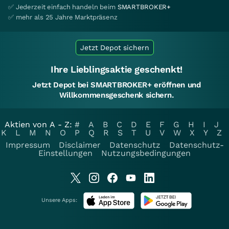
✅ Jederzeit einfach handeln beim
SMARTBROKER+
✅ mehr als 25 Jahre Marktpräsenz
Jetzt Depot sichern
Ihre Lieblingsaktie geschenkt!
Jetzt Depot bei SMARTBROKER+ eröffnen und
Willkommensgeschenk sichern.
Aktien von A - Z:
#
A
B
C
D
E
F
G
H
I
J
K
L
M
N
O
P
Q
R
S
T
U
V
W
X
Y
Z
Impressum
Disclaimer
Datenschutz
Datenschutz-
Einstellungen
Nutzungsbedingungen
Unsere Apps: