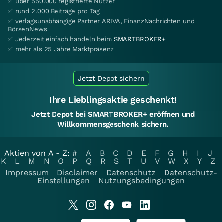
✅ über 550.000 registrierte Nutzer
✅ rund 2.000 Beiträge pro Tag
✅ verlagsunabhängige Partner ARIVA, FinanzNachrichten und
BörsenNews
✅ Jederzeit einfach handeln beim
SMARTBROKER+
✅ mehr als 25 Jahre Marktpräsenz
Jetzt Depot sichern
Ihre Lieblingsaktie geschenkt!
Jetzt Depot bei SMARTBROKER+ eröffnen und
Willkommensgeschenk sichern.
Aktien von A - Z:
#
A
B
C
D
E
F
G
H
I
J
K
L
M
N
O
P
Q
R
S
T
U
V
W
X
Y
Z
Impressum
Disclaimer
Datenschutz
Datenschutz-
Einstellungen
Nutzungsbedingungen