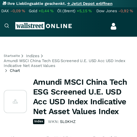
🎁 Ihre Lieblingsaktie geschenkt.
→ Jetzt Depot eröffnen
DAX
-0,09
%
Gold
+0,44
%
Öl (Brent)
+5,15
%
Dow Jones
-0,92
%
Indizes
Startseite
Amundi MSCI China Tech ESG Screened U.E. USD Acc USD Index
Indicative Net Asset Values
Chart
Amundi MSCI China Tech
ESG Screened U.E. USD
Acc USD Index Indicative
Net Asset Values Index
Index
WKN:
SL0KHZ