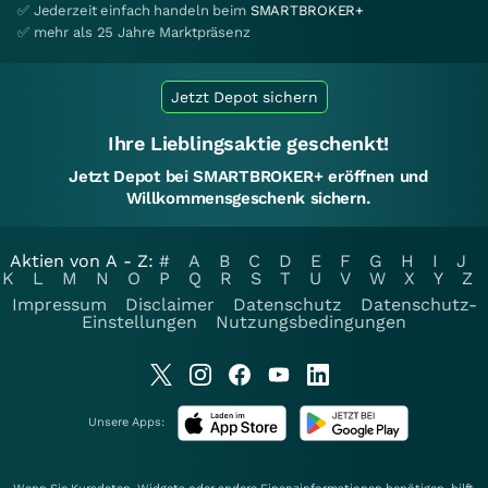
✅ Jederzeit einfach handeln beim
SMARTBROKER+
✅ mehr als 25 Jahre Marktpräsenz
Jetzt Depot sichern
Ihre Lieblingsaktie geschenkt!
Jetzt Depot bei SMARTBROKER+ eröffnen und
Willkommensgeschenk sichern.
Aktien von A - Z:
#
A
B
C
D
E
F
G
H
I
J
K
L
M
N
O
P
Q
R
S
T
U
V
W
X
Y
Z
Impressum
Disclaimer
Datenschutz
Datenschutz-
Einstellungen
Nutzungsbedingungen
Unsere Apps: