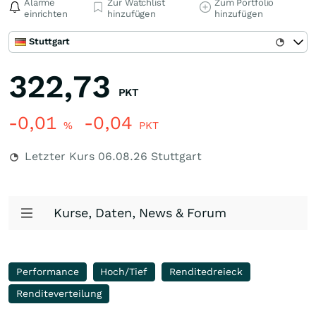
Alarme
Zur Watchlist
Zum Portfolio
einrichten
hinzufügen
hinzufügen
Stuttgart
322,73
PKT
-0,01
-0,04
%
PKT
Letzter Kurs
06.08.26
Stuttgart
Kurse, Daten, News & Forum
Performance
Hoch/Tief
Renditedreieck
Renditeverteilung