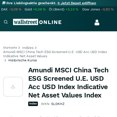
🎁 Ihre Lieblingsaktie geschenkt.
→ Jetzt Depot eröffnen
DAX
-0,09
%
Gold
+0,06
%
Öl (Brent)
+5,15
%
Dow Jones
-0,92
%
Indizes
Startseite
Amundi MSCI China Tech ESG Screened U.E. USD Acc USD Index
Indicative Net Asset Values
Historische Kurse
Amundi MSCI China Tech
ESG Screened U.E. USD
Acc USD Index Indicative
Net Asset Values Index
Index
WKN:
SL0KHZ