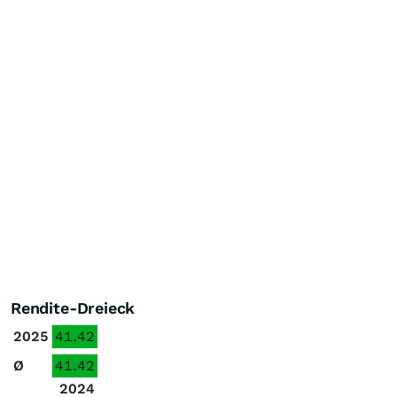
Rendite-Dreieck
2025
41.42
Ø
41.42
2024