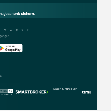
sgeschenk sichern.
U
V
W
X
Y
Z
gungen
r.
Daten & Kurse von: