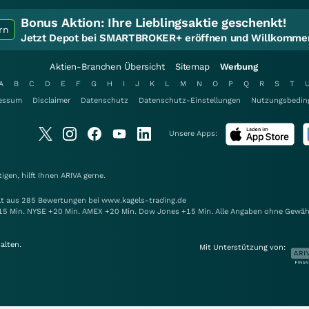
Bonus Aktion:
Ihre Lieblingsaktie geschenkt!
rn
Jetzt Depot bei SMARTBROKER+ eröffnen und Willkommen
Aktien-Branchen Übersicht
Sitemap
Werbung
A
B
C
D
E
F
G
H
I
J
K
L
M
N
O
P
Q
R
S
T
essum
Disclaimer
Datenschutz
Datenschutz-Einstellungen
Nutzungsbedin
Unsere Apps:
gen, hilft Ihnen
ARIVA
gerne.
elt aus 285 Bewertungen bei www.kagels-trading.de
15 Min. NYSE +20 Min. AMEX +20 Min. Dow Jones +15 Min. Alle Angaben ohne Gewäh
alten.
Mit Unterstützung von: