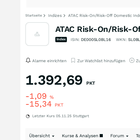
Indizes
ATAC Risk-On/Risk-Off Domestic Ind
Startseite
ATAC Risk-On/Risk-Of
Index
ISIN:
DE000SL0BL16
WKN:
SL0B
Alarme einrichten
Zur Watchlist hinzufügen
Zu
1.392,69
PKT
-1,09
%
-15,34
PKT
Letzter Kurs
05.11.25
Stuttgart
Übersicht
Kurse & Analysen
Forum
T