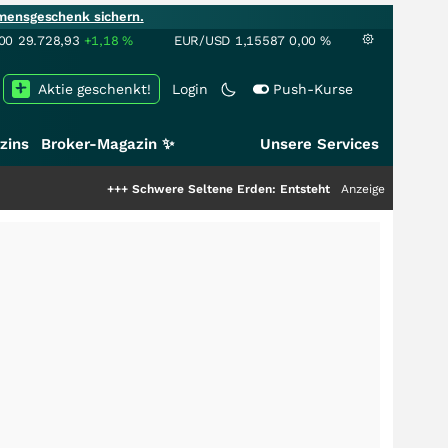
mensgeschenk sichern.
00
29.728,93
+1,18
%
EUR/USD
1,15587
0,00
%
Aktie geschenkt!
Login
Push-Kurse
zins
Broker-Magazin ✨
Unsere Services
+++
Schwere Seltene Erden: Entsteht hier die nächste Milliarde
Anzeige