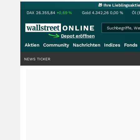
🎁 Ihre Lieblingsakt
DAX
26.355,84
+0,69
%
Gold
4.342,26
0,00
%
Öl (
Depot eröffnen
Aktien
Community
Nachrichten
Indizes
Fonds
NEWS TICKER