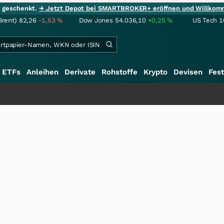
ie geschenkt.
→ Jetzt Depot bei SMARTBROKER+ eröffnen und Willkom
Brent)
82,26
-1,53
%
Dow Jones
54.036,10
+0,25
%
US Tech 1
ETFs
Anleihen
Derivate
Rohstoffe
Krypto
Devisen
Fest