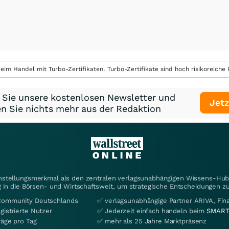
eim Handel mit Turbo-Zertifikaten. Turbo-Zertifikate sind hoch risikoreiche P
 Sie unsere kostenlosen Newsletter und
Jetz
n Sie nichts mehr aus der Redaktion
instellungsmerkmal als den zentralen verlagsunabhängigen Wissens-Hub 
 in die Börsen- und Wirtschaftswelt, um strategische Entscheidungen zu
Community Deutschlands
✅ verlagsunabhängige Partner ARIVA, Fi
gistrierte Nutzer
✅ Jederzeit einfach handeln beim
SMART
räge pro Tag
✅ mehr als 25 Jahre Marktpräsenz