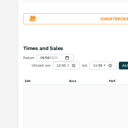
🎁
SMARTBROKER+
Times and Sales
Datum
Akt
Uhrzeit von
bis
Zeit
Kurs
Perf.