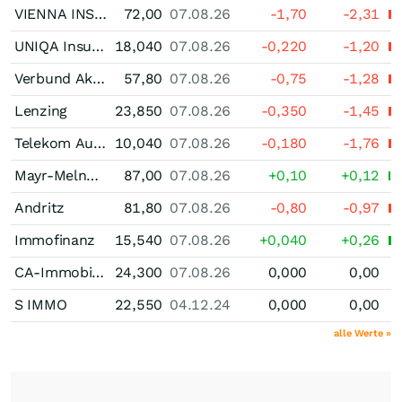
VIENNA INSURANCE GROUP Wiener Versicherung Gruppe
72,00
07.08.26
-1,70
-2,31
UNIQA Insurance Group
18,040
07.08.26
-0,220
-1,20
Verbund Akt.(A)
57,80
07.08.26
-0,75
-1,28
Lenzing
23,850
07.08.26
-0,350
-1,45
Telekom Austria
10,040
07.08.26
-0,180
-1,76
Mayr-Melnhof Karton
87,00
07.08.26
+0,10
+0,12
Andritz
81,80
07.08.26
-0,80
-0,97
Immofinanz
15,540
07.08.26
+0,040
+0,26
CA-Immobilien-Anlagen
24,300
07.08.26
0,000
0,00
S IMMO
22,550
04.12.24
0,000
0,00
alle Werte »