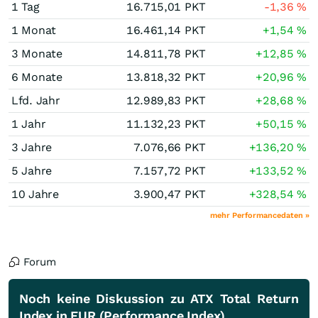
1 Tag
16.715,01
PKT
-1,36
%
1 Monat
16.461,14
PKT
+1,54
%
3 Monate
14.811,78
PKT
+12,85
%
6 Monate
13.818,32
PKT
+20,96
%
Lfd. Jahr
12.989,83
PKT
+28,68
%
1 Jahr
11.132,23
PKT
+50,15
%
3 Jahre
7.076,66
PKT
+136,20
%
5 Jahre
7.157,72
PKT
+133,52
%
10 Jahre
3.900,47
PKT
+328,54
%
mehr Performancedaten »
Forum
Noch keine Diskussion zu ATX Total Return
Index in EUR (Performance Index)