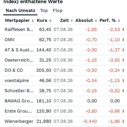
Index) enthaltene Werte
Nach Umsatz
Top
Flop
Wertpapier
Kurs
Zeit
Absolut
Perf. %
Raiffeisen Bank International
63,45
07.08.26
-1,65
-2,53
OMV
62,75
07.08.26
-0,70
-1,10
AT & S Austria Technologie & Systemtechnik
144,40
07.08.26
-2,00
-1,37
Oesterreichische Post
31,25
07.08.26
-1,15
-3,55
DO & CO
205,50
07.08.26
-0,50
-0,24
voestalpine
46,56
07.08.26
-0,54
-1,15
Schoeller-Bleckmann Oilfield Equipment
28,75
07.08.26
-0,15
-0,52
BAWAG Group
181,10
07.08.26
0,00
0,00
Erste Group Bank
120,90
07.08.26
-0,80
-0,66
Wienerberger
21,980
07.08.26
-0,440
-1,96