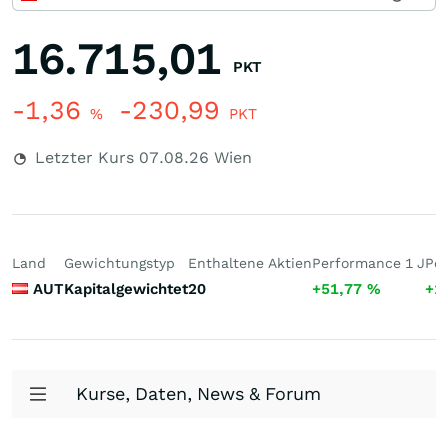
16.715,01
PKT
-1,36
-230,99
%
PKT
Letzter Kurs
07.08.26
Wien
Land
Gewichtungstyp
Enthaltene Aktien
Performance 1 J
Per
AUT
Kapitalgewichtet
20
+51,77
%
+1
Kurse, Daten, News & Forum