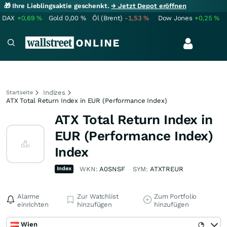
🎁 Ihre Lieblingsaktie geschenkt.
→ Jetzt Depot eröffnen
DAX
+0,69
%
Gold
0,00
%
Öl (Brent)
-1,53
%
Dow Jones
+0,25
%
Indizes
Startseite
ATX Total Return Index in EUR (Performance Index)
ATX Total Return Index in
EUR (Performance Index)
Index
Index
WKN:
A0SNSF
SYM:
ATXTREUR
Alarme
Zur Watchlist
Zum Portfolio
einrichten
hinzufügen
hinzufügen
Wien