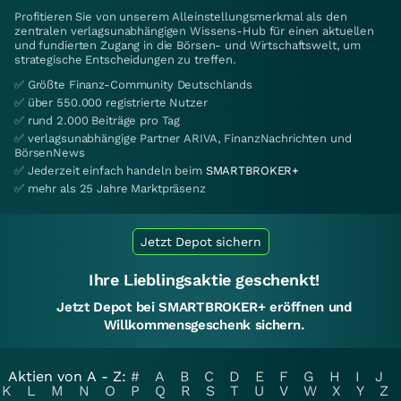
Profitieren Sie von unserem Alleinstellungsmerkmal als den
zentralen verlagsunabhängigen Wissens-Hub für einen aktuellen
und fundierten Zugang in die Börsen- und Wirtschaftswelt, um
strategische Entscheidungen zu treffen.
✅ Größte Finanz-Community Deutschlands
✅ über 550.000 registrierte Nutzer
✅ rund 2.000 Beiträge pro Tag
✅ verlagsunabhängige Partner ARIVA, FinanzNachrichten und
BörsenNews
✅ Jederzeit einfach handeln beim
SMARTBROKER+
✅ mehr als 25 Jahre Marktpräsenz
Jetzt Depot sichern
Ihre Lieblingsaktie geschenkt!
Jetzt Depot bei SMARTBROKER+ eröffnen und
Willkommensgeschenk sichern.
Aktien von A - Z:
#
A
B
C
D
E
F
G
H
I
J
K
L
M
N
O
P
Q
R
S
T
U
V
W
X
Y
Z