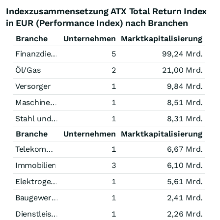
Indexzusammensetzung ATX Total Return Index
in EUR (Performance Index) nach Branchen
Branche
Unternehmen
Marktkapitalisierung
Finanzdienstleistungen
5
99,24 Mrd.
Öl/Gas
2
21,00 Mrd.
Versorger
1
9,84 Mrd.
Maschinenbau
1
8,51 Mrd.
Stahl und Bergbau
1
8,31 Mrd.
Branche
Unternehmen
Marktkapitalisierung
Telekommunikation
1
6,67 Mrd.
Immobilien
3
6,10 Mrd.
Elektrogeräte
1
5,61 Mrd.
Baugewerbe
1
2,41 Mrd.
Dienstleistungen
1
2,26 Mrd.