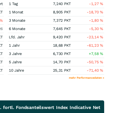
rt
1 Tag
7,240
PKT
-1,27
%
KT
1 Monat
8,905
PKT
-18,70
%
%
3 Monate
7,372
PKT
-1,80
%
26
6 Monate
7,645
PKT
-5,30
%
KT
Lfd. Jahr
9,420
PKT
-23,14
%
KT
1 Jahr
18,68
PKT
-61,23
%
KT
3 Jahre
6,730
PKT
+7,58
%
KT
5 Jahre
14,70
PKT
-50,75
%
KT
10 Jahre
25,31
PKT
-71,40
%
mehr Performancedaten »
fortl. Fondsanteilswert Index Indicative Net