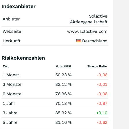
Indexanbieter
Solactive
Anbieter
Aktiengesellschaft
Webseite
www.solactive.com
Herkunft
Deutschland
Risikokennzahlen
Zeit
Volatilität
Sharpe Ratio
1 Monat
50,23 %
-0,36
3 Monate
82,12 %
-0,01
6 Monate
76,96 %
-0,06
1 Jahr
70,13 %
-0,87
3 Jahre
85,92 %
+0,10
5 Jahre
81,16 %
-0,62