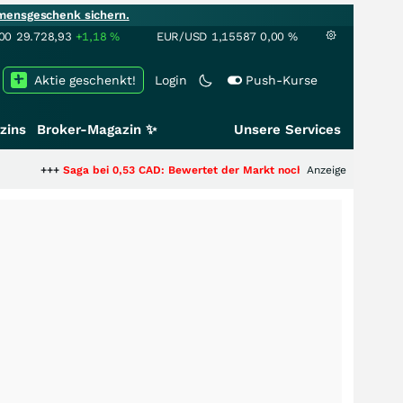
mensgeschenk sichern.
00
29.728,93
+1,18
%
EUR/USD
1,15587
0,00
%
Aktie geschenkt!
Login
Push-Kurse
zins
Broker-Magazin ✨
Unsere Services
aga bei 0,53 CAD: Bewertet der Markt noch immer nur die Hälfte der Story
Anzeige