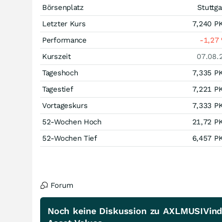
Börsenplatz
Stuttga
Letzter Kurs
7,240
P
Performance
-1,27
Kurszeit
07.08.
Tageshoch
7,335
P
Tagestief
7,221
P
Vortageskurs
7,333
P
52-Wochen Hoch
21,72
P
52-Wochen Tief
6,457
P
Forum
Noch keine Diskussion zu AXLMUSIVind. 