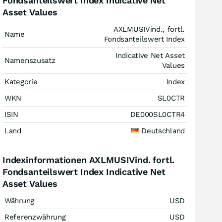
Fondsanteilswert Index Indicative Net
Asset Values
AXLMUSIVind., fortl.
Name
Fondsanteilswert Index
Indicative Net Asset
Namenszusatz
Values
Kategorie
Index
WKN
SL0CTR
ISIN
DE000SL0CTR4
Land
Deutschland
Indexinformationen AXLMUSIVind. fortl.
Fondsanteilswert Index Indicative Net
Asset Values
Währung
USD
Referenzwährung
USD