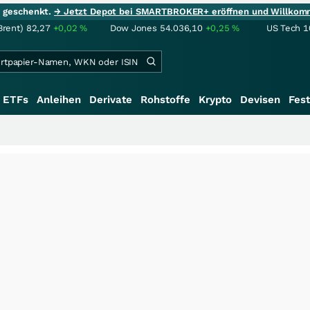
ie geschenkt.
→ Jetzt Depot bei SMARTBROKER+ eröffnen und Willkom
Brent)
82,27
+0,02
%
Dow Jones
54.036,10
+0,25
%
US Tech 1
ETFs
Anleihen
Derivate
Rohstoffe
Krypto
Devisen
Fest
+++
S