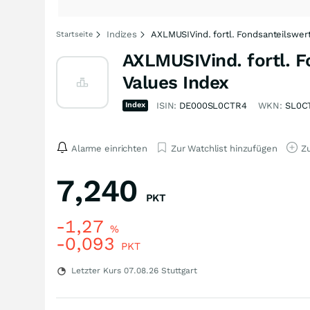
Indizes
AXLMUSIVind. fortl. Fondsanteilswert
Startseite
AXLMUSIVind. fortl. F
Values Index
Index
ISIN:
DE000SL0CTR4
WKN:
SL0C
Alarme einrichten
Zur Watchlist hinzufügen
Zu
7,240
PKT
-1,27
%
-0,093
PKT
Letzter Kurs
07.08.26
Stuttgart