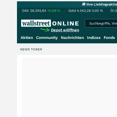
🎁 Ihre Lieblingsakt
DAX
26.355,84
+0,69
%
Gold
4.342,26
0,00
%
Öl (
Depot eröffnen
Aktien
Community
Nachrichten
Indizes
Fonds
NEWS TICKER