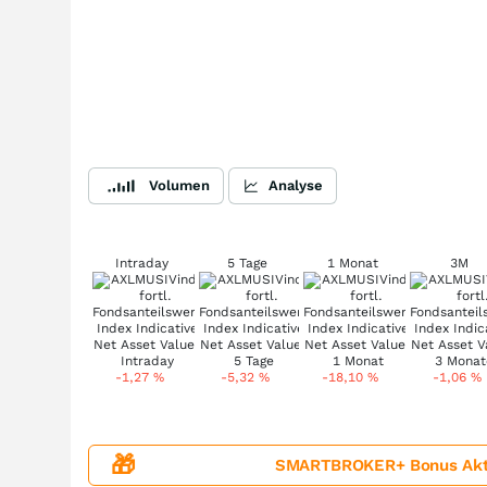
Volumen
Analyse
Intraday
5 Tage
1 Monat
3M
-1,27
%
-5,32
%
-18,10
%
-1,06
%
🎁
SMARTBROKER+ Bonus Aktion