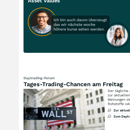
Asset Values
Daytrading-Forum
Tages-Trading-Chancen am Freitag
Der tägliche
zur aktuelle
Meinungen de
Rohstoffe od
Zur aktue
Zum Dayt