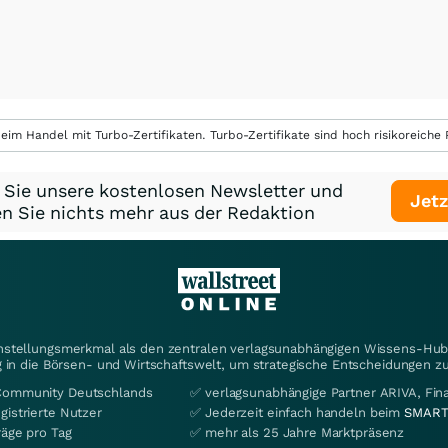
eim Handel mit Turbo-Zertifikaten. Turbo-Zertifikate sind hoch risikoreiche P
 Sie unsere kostenlosen Newsletter und
Jetz
n Sie nichts mehr aus der Redaktion
instellungsmerkmal als den zentralen verlagsunabhängigen Wissens-Hub 
 in die Börsen- und Wirtschaftswelt, um strategische Entscheidungen zu
Community Deutschlands
✅ verlagsunabhängige Partner ARIVA, Fi
gistrierte Nutzer
✅ Jederzeit einfach handeln beim
SMART
räge pro Tag
✅ mehr als 25 Jahre Marktpräsenz