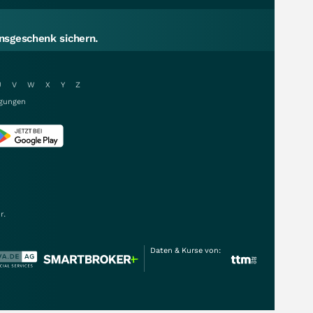
sgeschenk sichern.
U
V
W
X
Y
Z
gungen
r.
Daten & Kurse von: