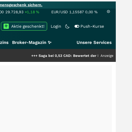
mensgeschenk sichern.
00
29.728,93
+1,18
%
EUR/USD
1,15587
0,00
%
Aktie geschenkt!
Login
Push-Kurse
zins
Broker-Magazin ✨
Unsere Services
+++
Saga bei 0,53 CAD: Bewertet der Markt noch immer nur die 
Anzeige