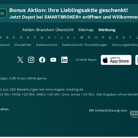
Bonus Aktion:
Ihre Lieblingsaktie geschenkt!
rn
Jetzt Depot bei SMARTBROKER+ eröffnen und Willkommen
Aktien-Branchen Übersicht
Sitemap
Werbung
A
B
C
D
E
F
G
H
I
J
K
L
M
N
O
P
Q
R
S
T
essum
Disclaimer
Datenschutz
Datenschutz-Einstellungen
Nutzungsbedin
Unsere Apps:
gen, hilft Ihnen
ARIVA
gerne.
elt aus 285 Bewertungen bei www.kagels-trading.de
15 Min. NYSE +20 Min. AMEX +20 Min. Dow Jones +15 Min. Alle Angaben ohne Gewäh
alten.
Mit Unterstützung von: