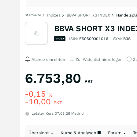
Indizes
BBVA SHORT X3 INDEX
Handelspl
Startseite
BBVA SHORT X3 INDEX
Index
ISIN:
ES0S00001016
SYM:
B3S
Alarme einrichten
Zur Watchlist hinzufügen
Zu
6.753,80
PKT
-0,15
%
-10,00
PKT
Letzter Kurs
07.08.26
Madrid
Übersicht
Kurse & Analysen
Forum
T