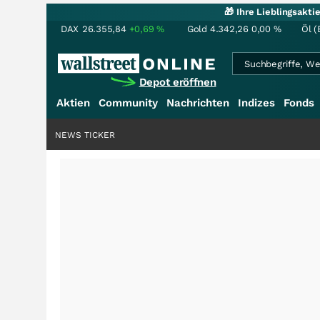
🎁 Ihre Lieblingsakt
DAX
26.355,84
+0,69
%
Gold
4.342,26
0,00
%
Öl (
Depot eröffnen
Aktien
Community
Nachrichten
Indizes
Fonds
NEWS TICKER