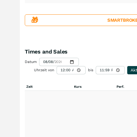
🎁
SMARTBROKER+
Times and Sales
Datum
Akt
Uhrzeit von
bis
Zeit
Kurs
Perf.