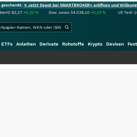
ie geschenkt.
→ Jetzt Depot bei SMARTBROKER+ eröffnen und Willkom
Brent)
82,27
+0,02
%
Dow Jones
54.036,10
+0,25
%
US Tech 1
ETFs
Anleihen
Derivate
Rohstoffe
Krypto
Devisen
Fest