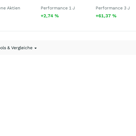
ene Aktien
Performance 1 J
Performance 3 J
+2,74
%
+61,37
%
ools & Vergleiche