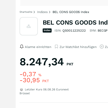
Indizes
BEL CONS GOODS Index
Startseite
BEL CONS GOODS Ind
Index
ISIN:
QS0011225222
SYM:
BECGP
Alarme einrichten
Zur Watchlist hinzufügen
Zu
8.247,34
PKT
-0,37
%
-30,95
PKT
Letzter Kurs
06.08.26
Euronext
Brüssel