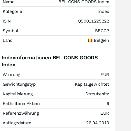
Name
BEL CONS GOODS Index
Kategorie
Index
ISIN
QS0011225222
Symbol
BECGP
Land
Belgien
Indexinformationen BEL CONS GOODS
Index
Währung
EUR
Gewichtungstyp
Kapitalgewichtet
Kapitalisierung
Streubesitz
Enthaltene Aktien
6
Referenzwährung
EUR
Auflagedatum
26.04.2013