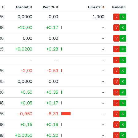
t
Absolut
Perf. %
Umsatz
Handeln
26
0,0000
0,00
1.300
V
K
48
+20,00
+0,17
-
V
K
26
0,00
0,00
-
V
K
25
+0,0200
+0,28
-
V
K
-
-
-
V
K
26
-2,00
-0,53
-
V
K
25
0,0000
0,00
-
V
K
26
+0,50
+0,35
-
V
K
48
+0,05
+0,17
-
V
K
26
-0,950
-8,33
-
V
K
48
+0,15
+0,16
-
V
K
48
+0,0050
+0,20
-
V
K