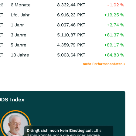
26
6 Monate
8.332,44
PKT
-1,02
%
KT
Lfd. Jahr
6.916,23
PKT
+19,25
%
KT
1 Jahr
8.027,46
PKT
+2,74
%
KT
3 Jahre
5.110,87
PKT
+61,37
%
KT
5 Jahre
4.359,79
PKT
+89,17
%
KT
10 Jahre
5.003,64
PKT
+64,83
%
mehr Performancedaten »
ODS Index