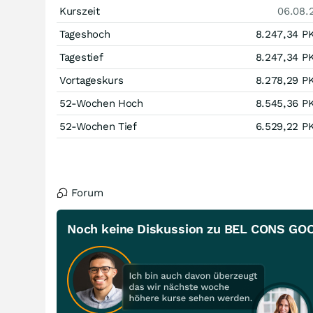
Kurszeit
06.08.
Tageshoch
8.247,34
P
Tagestief
8.247,34
P
Vortageskurs
8.278,29
P
52-Wochen Hoch
8.545,36
P
52-Wochen Tief
6.529,22
P
Forum
Noch keine Diskussion zu BEL CONS GO