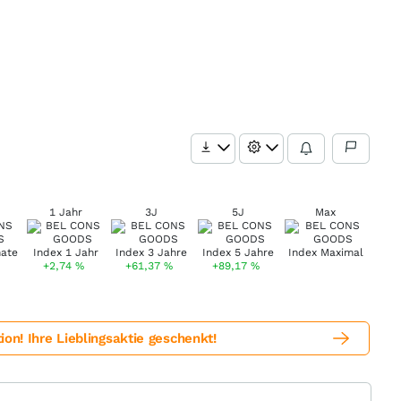
1 Jahr
3J
5J
Max
+2,74
%
+61,37
%
+89,17
%
! Ihre Lieblingsaktie geschenkt!