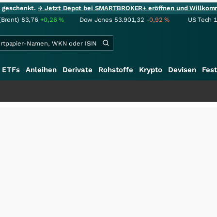
ie geschenkt.
→ Jetzt Depot bei SMARTBROKER+ eröffnen und Willkom
(Brent)
83,76
+0,26
%
Dow Jones
53.901,32
-0,92
%
US Tech 
ETFs
Anleihen
Derivate
Rohstoffe
Krypto
Devisen
Fest
+++
S