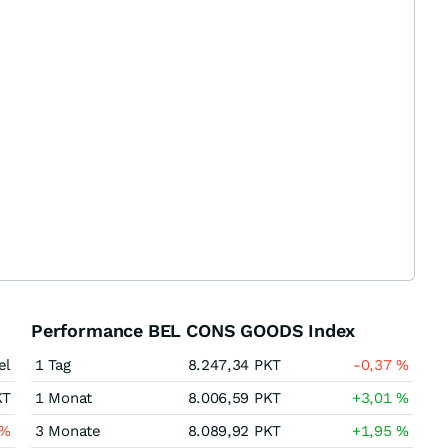
Performance BEL CONS GOODS Index
el
1 Tag
8.247,34
PKT
-0,37
%
KT
1 Monat
8.006,59
PKT
+3,01
%
%
3 Monate
8.089,92
PKT
+1,95
%