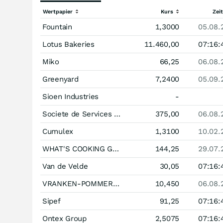
Wertpapier
Kurs
Zei
Fountain
1,3000
05.08.
Lotus Bakeries
11.460,00
07:16:
Miko
66,25
06.08.
Greenyard
7,2400
05.09.
Sioen Industries
-
Societe de Services de Participations de Direction et d'Elaboration Spadel
375,00
06.08.
Cumulex
1,3100
10.02.
WHAT'S COOKING GROUP NV/SA
144,25
29.07.
Van de Velde
30,05
07:16:
VRANKEN-POMMERY MONOPOLE
10,450
06.08.
Sipef
91,25
07:16:
Ontex Group
2,5075
07:16: