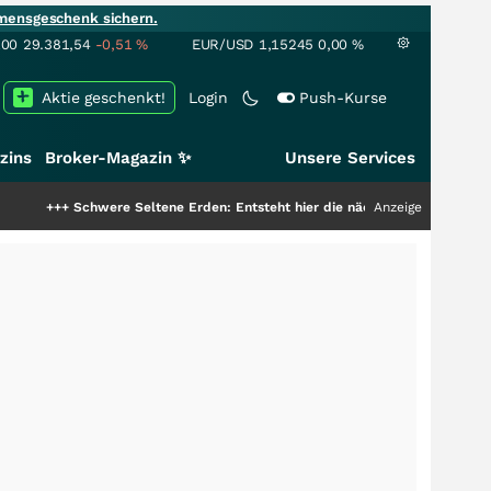
mensgeschenk sichern.
100
29.381,54
-0,51
%
EUR/USD
1,15245
0,00
%
Aktie geschenkt!
Login
Push-Kurse
zins
Broker-Magazin ✨
Unsere Services
chwere Seltene Erden: Entsteht hier die nächste Milliardenstory?
Anzeige
+++