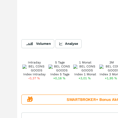
Volumen
Analyse
Intraday
5 Tage
1 Monat
3M
-0,37
%
+0,16
%
+3,01
%
+1,95
%
🎁
SMARTBROKER+ Bonus Aktion