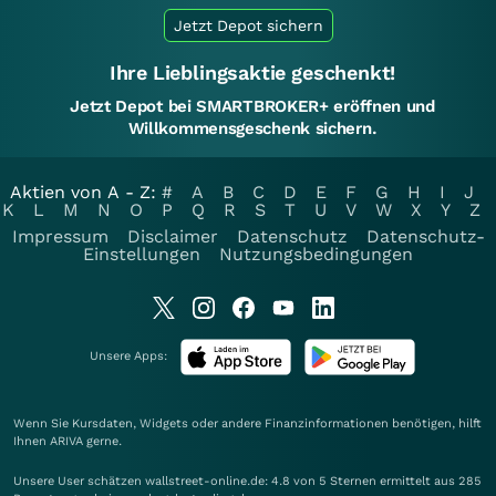
Jetzt Depot sichern
Ihre Lieblingsaktie geschenkt!
Jetzt Depot bei SMARTBROKER+ eröffnen und
Willkommensgeschenk sichern.
Aktien von A - Z:
#
A
B
C
D
E
F
G
H
I
J
K
L
M
N
O
P
Q
R
S
T
U
V
W
X
Y
Z
Impressum
Disclaimer
Datenschutz
Datenschutz-
Einstellungen
Nutzungsbedingungen
Unsere Apps:
Wenn Sie Kursdaten, Widgets oder andere Finanzinformationen benötigen, hilft
Ihnen
ARIVA
gerne.
Unsere User schätzen wallstreet-online.de: 4.8 von 5 Sternen ermittelt aus 285