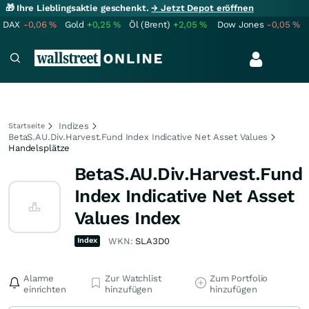
🎁 Ihre Lieblingsaktie geschenkt.
→ Jetzt Depot eröffnen
DAX
-0,06
%
Gold
+0,25
%
Öl (Brent)
+2,05
%
Dow Jones
-0,05
%
Indizes
Startseite
BetaS.AU.Div.Harvest.Fund Index Indicative Net Asset Values
Handelsplätze
BetaS.AU.Div.Harvest.Fund
Index Indicative Net Asset
Values Index
Index
WKN:
SLA3D0
Alarme
Zur Watchlist
Zum Portfolio
einrichten
hinzufügen
hinzufügen