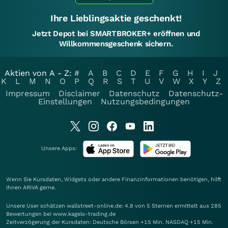
Ihre Lieblingsaktie geschenkt!
Jetzt Depot bei SMARTBROKER+ eröffnen und
Willkommensgeschenk sichern.
Aktien von A - Z:
#
A
B
C
D
E
F
G
H
I
J
K
L
M
N
O
P
Q
R
S
T
U
V
W
X
Y
Z
Impressum
Disclaimer
Datenschutz
Datenschutz-
Einstellungen
Nutzungsbedingungen
Unsere Apps:
Wenn Sie Kursdaten, Widgets oder andere Finanzinformationen benötigen, hilft
Ihnen
ARIVA
gerne.
Unsere User schätzen wallstreet-online.de: 4.8 von 5 Sternen ermittelt aus 285
Bewertungen bei www.kagels-trading.de
Zeitverzögerung der Kursdaten: Deutsche Börsen +15 Min. NASDAQ +15 Min.