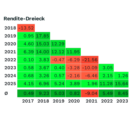
Rendite-Dreieck
2018
-13.52
2019
0.95
17.85
2020
4.60
15.03
12.29
2021
6.39
14.00
12.12
11.95
2022
0.10
3.83
-0.47
-6.29
-21.56
2023
0.58
3.67
0.40
-3.28
-10.09
3.05
2024
0.68
3.26
0.57
-2.16
-6.46
2.15
1.26
2025
4.15
6.96
5.24
3.89
1.96
11.28
15.64
Ø
0.49
9.23
5.03
0.82
-9.04
5.49
8.45
2017
2018
2019
2020
2021
2022
2023