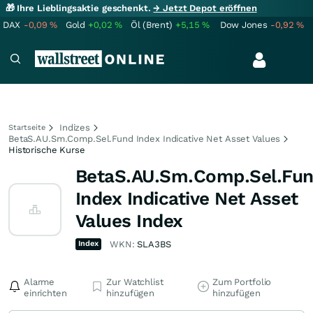
🎁 Ihre Lieblingsaktie geschenkt.
→ Jetzt Depot eröffnen
DAX
-0,09
%
Gold
+0,02
%
Öl (Brent)
+5,15
%
Dow Jones
-0,92
%
Indizes
Startseite
BetaS.AU.Sm.Comp.Sel.Fund Index Indicative Net Asset Values
Historische Kurse
BetaS.AU.Sm.Comp.Sel.Fu
Index Indicative Net Asset
Values Index
Index
WKN:
SLA3BS
Alarme
Zur Watchlist
Zum Portfolio
einrichten
hinzufügen
hinzufügen