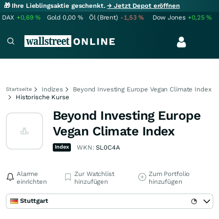
🎁 Ihre Lieblingsaktie geschenkt.
→ Jetzt Depot eröffnen
DAX
+0,69
%
Gold
0,00
%
Öl (Brent)
-1,53
%
Dow Jones
+0,25
%
Indizes
Beyond Investing Europe Vegan Climate Index
Startseite
Historische Kurse
Beyond Investing Europe
Vegan Climate Index
Index
WKN:
SL0C4A
Alarme
Zur Watchlist
Zum Portfolio
einrichten
hinzufügen
hinzufügen
Stuttgart