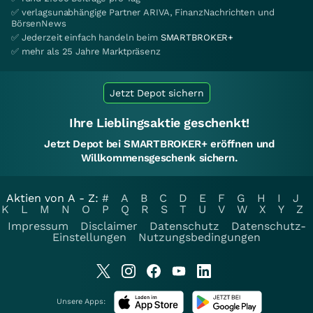
✅ verlagsunabhängige Partner ARIVA, FinanzNachrichten und
BörsenNews
✅ Jederzeit einfach handeln beim
SMARTBROKER+
✅ mehr als 25 Jahre Marktpräsenz
Jetzt Depot sichern
Ihre Lieblingsaktie geschenkt!
Jetzt Depot bei SMARTBROKER+ eröffnen und
Willkommensgeschenk sichern.
Aktien von A - Z:
#
A
B
C
D
E
F
G
H
I
J
K
L
M
N
O
P
Q
R
S
T
U
V
W
X
Y
Z
Impressum
Disclaimer
Datenschutz
Datenschutz-
Einstellungen
Nutzungsbedingungen
Unsere Apps: