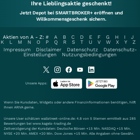
Ihre Lieblingsaktie geschenkt!
Jetzt Depot bei SMARTBROKER+ eröffnen und
Willkommensgeschenk sichern.
Aktien von A - Z:
#
A
B
C
D
E
F
G
H
I
J
K
L
M
N
O
P
Q
R
S
T
U
V
W
X
Y
Z
Impressum
Disclaimer
Datenschutz
Datenschutz-
Einstellungen
Nutzungsbedingungen
Unsere Apps:
Wenn Sie Kursdaten, Widgets oder andere Finanzinformationen benötigen, hilft
Ihnen
ARIVA
gerne.
Unsere User schätzen wallstreet-online.de: 4.8 von 5 Sternen ermittelt aus 285
Bewertungen bei www.kagels-trading.de
Zeitverzögerung der Kursdaten: Deutsche Börsen +15 Min. NASDAQ +15 Min.
NYSE +20 Min. AMEX +20 Min. Dow Jones +15 Min. Alle Angaben ohne Gewähr.