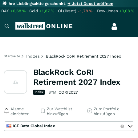
🎁 Ihre Lieblingsaktie geschenkt.
→ Jetzt Depot eröffnen
DAX
+0,68
%
Gold
+1,87
%
Öl (Brent)
-1,78
%
Dow Jones
+0,08
%
Indizes
BlackRock CoRI Retirement 2027 Index
Startseite
BlackRock CoRI
Retirement 2027 Index
Index
SYM:
CORI2027
Alarme
Zur Watchlist
Zum Portfolio
einrichten
hinzufügen
hinzufügen
ICE Data Global Index