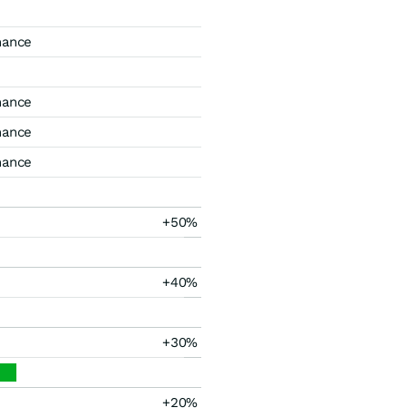
mance
mance
mance
mance
+50%
+40%
+30%
+20%