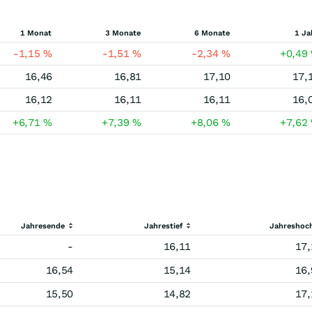
1 Monat
3 Monate
6 Monate
1 Ja
-1,15
%
-1,51
%
-2,34
%
+0,49
16,46
16,81
17,10
17,
16,12
16,11
16,11
16,
+6,71
%
+7,39
%
+8,06
%
+7,62
Jahresende
Jahrestief
Jahreshoc
-
16,11
17,
16,54
15,14
16,
15,50
14,82
17,