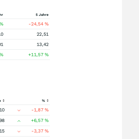
hr
5 Jahre
%
-24,54
%
10
22,51
01
13,42
%
+11,57
%
h
%
10
-1,87
%
98
+6,57
%
15
-3,37
%