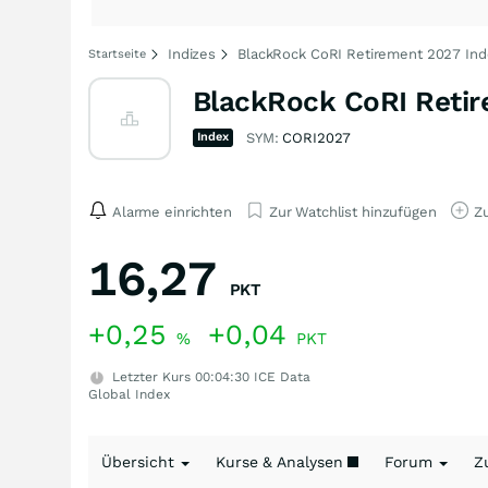
Indizes
BlackRock CoRI Retirement 2027 Ind
Startseite
BlackRock CoRI Retir
Index
SYM:
CORI2027
Alarme einrichten
Zur Watchlist hinzufügen
Zu
16,27
PKT
+0,25
+0,04
%
PKT
Letzter Kurs
00:04:30
ICE Data
Global Index
Übersicht
Kurse & Analysen
Forum
Z