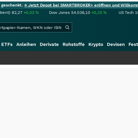
ie geschenkt.
→ Jetzt Depot bei SMARTBROKER+ eröffnen und Willkom
Brent)
82,27
+0,02
%
Dow Jones
54.036,10
+0,25
%
US Tech 1
ETFs
Anleihen
Derivate
Rohstoffe
Krypto
Devisen
Fest