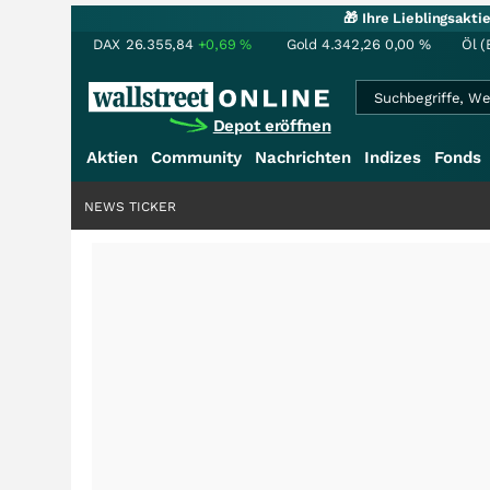
🎁 Ihre Lieblingsakt
DAX
26.355,84
+0,69
%
Gold
4.342,26
0,00
%
Öl (
Depot eröffnen
Aktien
Community
Nachrichten
Indizes
Fonds
NEWS TICKER