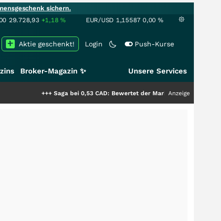
mensgeschenk sichern.
00
29.728,93
+1,18
%
EUR/USD
1,15587
0,00
%
Aktie geschenkt!
Login
Push-Kurse
zins
Broker-Magazin ✨
Unsere Services
+++
Saga bei 0,53 CAD: Bewertet der Markt noch immer nur die Hälfte de
Anzeige