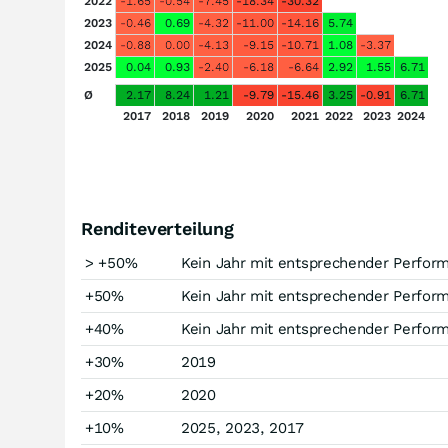
2022
-1.65
-0.54
-7.45
-18.34
-30.32
2023
-0.46
0.69
-4.32
-11.00
-14.16
5.74
2024
-0.88
0.00
-4.13
-9.15
-10.71
1.08
-3.37
2025
0.04
0.93
-2.40
-6.18
-6.64
2.92
1.55
6.71
Ø
2.17
8.24
1.21
-9.79
-15.46
3.25
-0.91
6.71
2017
2018
2019
2020
2021
2022
2023
2024
Renditeverteilung
> +50%
Kein Jahr mit entsprechender Perfor
+50%
Kein Jahr mit entsprechender Perfor
+40%
Kein Jahr mit entsprechender Perfor
+30%
2019
+20%
2020
+10%
2025, 2023, 2017