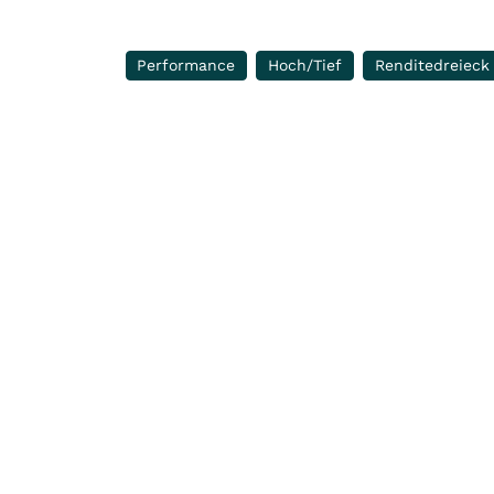
Performance
Hoch/Tief
Renditedreieck