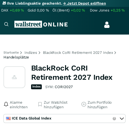
🎁 Ihre Lieblingsaktie geschenkt.
→ Jetzt Depot eröffnen
DAX
+0,69
%
Gold
0,00
%
Öl (Brent)
+0,02
%
Dow Jones
+0,25
%
Indizes
BlackRock CoRI Retirement 2027 Index
Startseite
Handelsplätze
BlackRock CoRI
Retirement 2027 Index
Index
SYM:
CORI2027
Alarme
Zur Watchlist
Zum Portfolio
einrichten
hinzufügen
hinzufügen
ICE Data Global Index