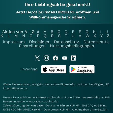
Ihre Lieblingsaktie geschenkt!
Jetzt Depot bei SMARTBROKER+ eröffnen und
Willkommensgeschenk sichern.
Aktien von A - Z:
#
A
B
C
D
E
F
G
H
I
J
K
L
M
N
O
P
Q
R
S
T
U
V
W
X
Y
Z
Impressum
Disclaimer
Datenschutz
Datenschutz-
Einstellungen
Nutzungsbedingungen
Unsere Apps:
Wenn Sie Kursdaten, Widgets oder andere Finanzinformationen benötigen, hilft
Ihnen
ARIVA
gerne.
Unsere User schätzen wallstreet-online.de: 4.8 von 5 Sternen ermittelt aus 285
Bewertungen bei www.kagels-trading.de
Zeitverzögerung der Kursdaten: Deutsche Börsen +15 Min. NASDAQ +15 Min.
NYSE +20 Min. AMEX +20 Min. Dow Jones +15 Min. Alle Angaben ohne Gewähr.