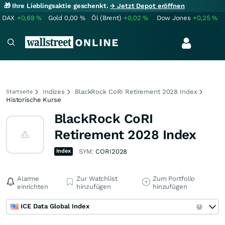
🎁 Ihre Lieblingsaktie geschenkt.
→ Jetzt Depot eröffnen
DAX
+0,69
%
Gold
0,00
%
Öl (Brent)
+0,02
%
Dow Jones
+0,25
%
Indizes
BlackRock CoRI Retirement 2028 Index
Startseite
Historische Kurse
BlackRock CoRI
Retirement 2028 Index
Index
SYM:
CORI2028
Alarme
Zur Watchlist
Zum Portfolio
einrichten
hinzufügen
hinzufügen
ICE Data Global Index