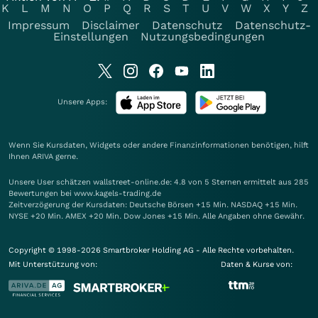
K
L
M
N
O
P
Q
R
S
T
U
V
W
X
Y
Z
Impressum
Disclaimer
Datenschutz
Datenschutz-
Einstellungen
Nutzungsbedingungen
Unsere Apps:
Wenn Sie Kursdaten, Widgets oder andere Finanzinformationen benötigen, hilft
Ihnen
ARIVA
gerne.
Unsere User schätzen wallstreet-online.de: 4.8 von 5 Sternen ermittelt aus 285
Bewertungen bei www.kagels-trading.de
Zeitverzögerung der Kursdaten: Deutsche Börsen +15 Min. NASDAQ +15 Min.
NYSE +20 Min. AMEX +20 Min. Dow Jones +15 Min. Alle Angaben ohne Gewähr.
Copyright © 1998-2026 Smartbroker Holding AG - Alle Rechte vorbehalten.
Mit Unterstützung von:
Daten & Kurse von: