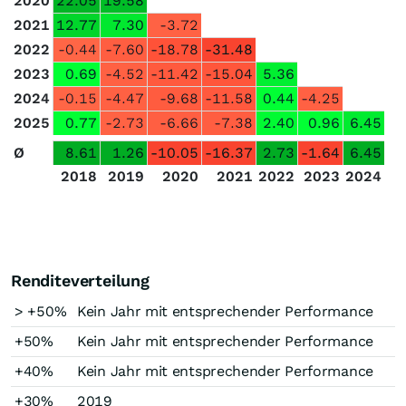
2020
22.05
19.58
2021
12.77
7.30
-3.72
2022
-0.44
-7.60
-18.78
-31.48
2023
0.69
-4.52
-11.42
-15.04
5.36
2024
-0.15
-4.47
-9.68
-11.58
0.44
-4.25
2025
0.77
-2.73
-6.66
-7.38
2.40
0.96
6.45
Ø
8.61
1.26
-10.05
-16.37
2.73
-1.64
6.45
2018
2019
2020
2021
2022
2023
2024
Renditeverteilung
> +50%
Kein Jahr mit entsprechender Performance
+50%
Kein Jahr mit entsprechender Performance
+40%
Kein Jahr mit entsprechender Performance
+30%
2019