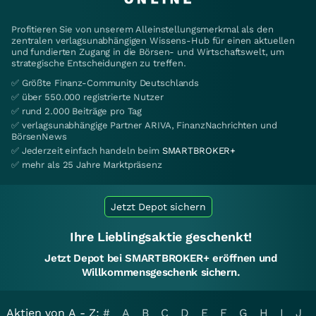
Profitieren Sie von unserem Alleinstellungsmerkmal als den
zentralen verlagsunabhängigen Wissens-Hub für einen aktuellen
und fundierten Zugang in die Börsen- und Wirtschaftswelt, um
strategische Entscheidungen zu treffen.
✅ Größte Finanz-Community Deutschlands
✅ über 550.000 registrierte Nutzer
✅ rund 2.000 Beiträge pro Tag
✅ verlagsunabhängige Partner ARIVA, FinanzNachrichten und
BörsenNews
✅ Jederzeit einfach handeln beim
SMARTBROKER+
✅ mehr als 25 Jahre Marktpräsenz
Jetzt Depot sichern
Ihre Lieblingsaktie geschenkt!
Jetzt Depot bei SMARTBROKER+ eröffnen und
Willkommensgeschenk sichern.
Aktien von A - Z:
#
A
B
C
D
E
F
G
H
I
J