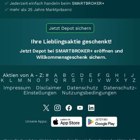
✅ Jederzeit einfach handeln beim
SMARTBROKER+
✅ mehr als 25 Jahre Marktpräsenz
Jetzt Depot sichern
Ihre Lieblingsaktie geschenkt!
Jetzt Depot bei SMARTBROKER+ eröffnen und
Willkommensgeschenk sichern.
Aktien von A - Z:
#
A
B
C
D
E
F
G
H
I
J
K
L
M
N
O
P
Q
R
S
T
U
V
W
X
Y
Z
Impressum
Disclaimer
Datenschutz
Datenschutz-
Einstellungen
Nutzungsbedingungen
Unsere Apps: