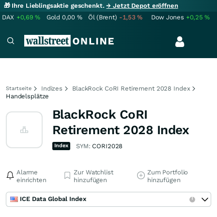
🎁 Ihre Lieblingsaktie geschenkt.
→ Jetzt Depot eröffnen
DAX
+0,69
%
Gold
0,00
%
Öl (Brent)
-1,53
%
Dow Jones
+0,25
%
Indizes
BlackRock CoRI Retirement 2028 Index
Startseite
Handelsplätze
BlackRock CoRI
Retirement 2028 Index
Index
SYM:
CORI2028
Alarme
Zur Watchlist
Zum Portfolio
einrichten
hinzufügen
hinzufügen
ICE Data Global Index