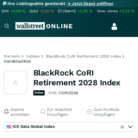
🎁 Ihre Lieblingsaktie geschenkt.
→ Jetzt Depot eröffnen
DAX
+0,69
%
Gold
-0,20
%
Öl (Brent)
+1,95
%
Dow Jones
+0,25
%
Indizes
BlackRock CoRI Retirement 2028 Index
Startseite
Handelsplätze
BlackRock CoRI
Retirement 2028 Index
Index
SYM:
CORI2028
Alarme
Zur Watchlist
Zum Portfolio
einrichten
hinzufügen
hinzufügen
ICE Data Global Index