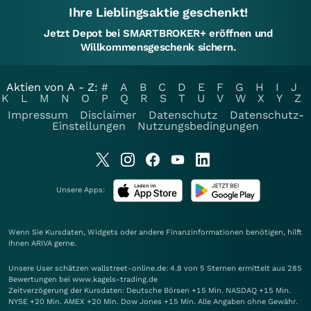
Ihre Lieblingsaktie geschenkt!
Jetzt Depot bei SMARTBROKER+ eröffnen und
Willkommensgeschenk sichern.
Aktien von A - Z:
#
A
B
C
D
E
F
G
H
I
J
K
L
M
N
O
P
Q
R
S
T
U
V
W
X
Y
Z
Impressum
Disclaimer
Datenschutz
Datenschutz-
Einstellungen
Nutzungsbedingungen
Unsere Apps:
Wenn Sie Kursdaten, Widgets oder andere Finanzinformationen benötigen, hilft
Ihnen
ARIVA
gerne.
Unsere User schätzen wallstreet-online.de: 4.8 von 5 Sternen ermittelt aus 285
Bewertungen bei www.kagels-trading.de
Zeitverzögerung der Kursdaten: Deutsche Börsen +15 Min. NASDAQ +15 Min.
NYSE +20 Min. AMEX +20 Min. Dow Jones +15 Min. Alle Angaben ohne Gewähr.