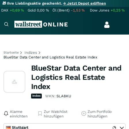
🎁 Ihre Lieblingsaktie geschenkt.
→ Jetzt Depot eröffnen
DAX
+0,69
%
Gold
0,00
%
Öl (Brent)
-1,53
%
Dow Jones
+0,25
%
Indizes
Startseite
BlueStar Data Center and Logistics Real Estate Index
BlueStar Data Center and
Logistics Real Estate
Index
Index
WKN:
SLA8KU
Alarme
Zur Watchlist
Zum Portfolio
einrichten
hinzufügen
hinzufügen
Stuttgart