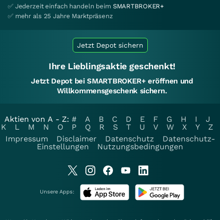
✅ Jederzeit einfach handeln beim
SMARTBROKER+
✅ mehr als 25 Jahre Marktpräsenz
Jetzt Depot sichern
Ihre Lieblingsaktie geschenkt!
Jetzt Depot bei SMARTBROKER+ eröffnen und
Willkommensgeschenk sichern.
Aktien von A - Z:
#
A
B
C
D
E
F
G
H
I
J
K
L
M
N
O
P
Q
R
S
T
U
V
W
X
Y
Z
Impressum
Disclaimer
Datenschutz
Datenschutz-
Einstellungen
Nutzungsbedingungen
Unsere Apps: