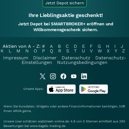
Jetzt Depot sichern
Ihre Lieblingsaktie geschenkt!
Jetzt Depot bei SMARTBROKER+ eröffnen und
Willkommensgeschenk sichern.
Aktien von A - Z:
#
A
B
C
D
E
F
G
H
I
J
K
L
M
N
O
P
Q
R
S
T
U
V
W
X
Y
Z
Impressum
Disclaimer
Datenschutz
Datenschutz-
Einstellungen
Nutzungsbedingungen
Unsere Apps:
Wenn Sie Kursdaten, Widgets oder andere Finanzinformationen benötigen, hilft
Ihnen
ARIVA
gerne.
Unsere User schätzen wallstreet-online.de: 4.8 von 5 Sternen ermittelt aus 285
Bewertungen bei www.kagels-trading.de