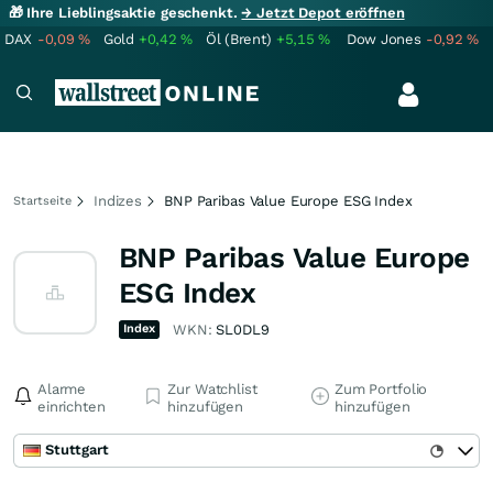
🎁 Ihre Lieblingsaktie geschenkt.
→ Jetzt Depot eröffnen
DAX
-0,09
%
Gold
+0,42
%
Öl (Brent)
+5,15
%
Dow Jones
-0,92
%
Indizes
BNP Paribas Value Europe ESG Index
Startseite
BNP Paribas Value Europe
ESG Index
Index
WKN:
SL0DL9
Alarme
Zur Watchlist
Zum Portfolio
einrichten
hinzufügen
hinzufügen
Stuttgart