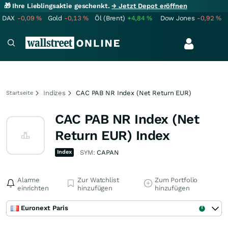
🎁 Ihre Lieblingsaktie geschenkt.
→ Jetzt Depot eröffnen
DAX
-0,09
%
Gold
-0,13
%
Öl (Brent)
+4,84
%
Dow Jones
-0,92
%
Indizes
CAC PAB NR Index (Net Return EUR)
Startseite
CAC PAB NR Index (Net
Return EUR) Index
Index
SYM:
CAPAN
Alarme
Zur Watchlist
Zum Portfolio
einrichten
hinzufügen
hinzufügen
Euronext Paris