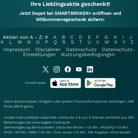
Ihre Lieblingsaktie geschenkt!
Jetzt Depot bei SMARTBROKER+ eröffnen und
Willkommensgeschenk sichern.
Aktien von A - Z:
#
A
B
C
D
E
F
G
H
I
J
K
L
M
N
O
P
Q
R
S
T
U
V
W
X
Y
Z
Impressum
Disclaimer
Datenschutz
Datenschutz-
Einstellungen
Nutzungsbedingungen
Unsere Apps:
Wenn Sie Kursdaten, Widgets oder andere Finanzinformationen benötigen, hilft
Ihnen
ARIVA
gerne.
Unsere User schätzen wallstreet-online.de: 4.8 von 5 Sternen ermittelt aus 285
Bewertungen bei www.kagels-trading.de
Zeitverzögerung der Kursdaten: Deutsche Börsen +15 Min. NASDAQ +15 Min.
NYSE +20 Min. AMEX +20 Min. Dow Jones +15 Min. Alle Angaben ohne Gewähr.