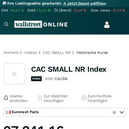
🎁 Ihre Lieblingsaktie geschenkt.
→ Jetzt Depot eröffnen
DAX
+0,11
%
Gold
+1,11
%
Öl (Brent)
-0,14
%
Dow Jones
-0,13
%
Indizes
CAC SMALL NR
Historische Kurse
Startseite
CAC SMALL NR Index
Index
SYM:
CACSN
Alarme
Zur Watchlist
Zum Portfolio
einrichten
hinzufügen
hinzufügen
Euronext Paris