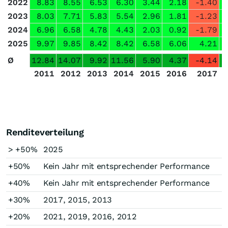
2022
8.83
8.55
6.53
6.30
3.44
2.18
-1.40
2023
8.03
7.71
5.83
5.54
2.96
1.81
-1.23
2024
6.96
6.58
4.78
4.43
2.03
0.92
-1.79
2025
9.97
9.85
8.42
8.42
6.58
6.06
4.21
Ø
12.84
14.07
9.92
11.56
5.90
4.37
-4.14
2011
2012
2013
2014
2015
2016
2017
Renditeverteilung
> +50%
2025
+50%
Kein Jahr mit entsprechender Performance
+40%
Kein Jahr mit entsprechender Performance
+30%
2017, 2015, 2013
+20%
2021, 2019, 2016, 2012