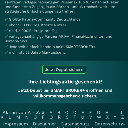
zentralen verlagsunabhängigen Wissens-Hub für einen aktuellen
und fundierten Zugang in die Börsen- und Wirtschaftswelt, um
strategische Entscheidungen zu treffen.
✅ Größte Finanz-Community Deutschlands
✅ über 550.000 registrierte Nutzer
✅ rund 2.000 Beiträge pro Tag
✅ verlagsunabhängige Partner ARIVA, FinanzNachrichten und
BörsenNews
✅ Jederzeit einfach handeln beim
SMARTBROKER+
✅ mehr als 25 Jahre Marktpräsenz
Jetzt Depot sichern
Ihre Lieblingsaktie geschenkt!
Jetzt Depot bei SMARTBROKER+ eröffnen und
Willkommensgeschenk sichern.
Aktien von A - Z:
#
A
B
C
D
E
F
G
H
I
J
K
L
M
N
O
P
Q
R
S
T
U
V
W
X
Y
Z
Impressum
Disclaimer
Datenschutz
Datenschutz-