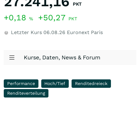
27.241,16
PKT
+0,18
+50,27
%
PKT
Letzter Kurs
06.08.26
Euronext Paris
Kurse, Daten, News & Forum
Performance
Hoch/Tief
Renditedreieck
Renditeverteilung